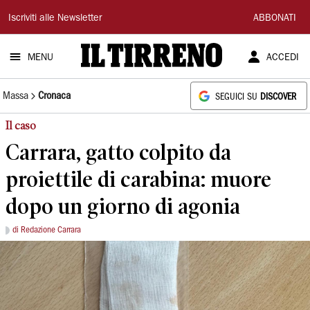
Il
Iscriviti alle Newsletter
ABBONATI
Tirreno
MENU
ACCEDI
Massa
Cronaca
SEGUICI SU
DISCOVER
Il caso
Carrara, gatto colpito da
proiettile di carabina: muore
dopo un giorno di agonia
di Redazione Carrara