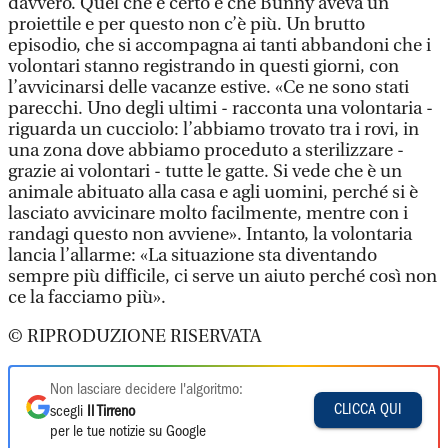
davvero. Quel che è certo è che Bunny aveva un
proiettile e per questo non c’è più. Un brutto
episodio, che si accompagna ai tanti abbandoni che i
volontari stanno registrando in questi giorni, con
l’avvicinarsi delle vacanze estive. «Ce ne sono stati
parecchi. Uno degli ultimi - racconta una volontaria -
riguarda un cucciolo: l’abbiamo trovato tra i rovi, in
una zona dove abbiamo proceduto a sterilizzare -
grazie ai volontari - tutte le gatte. Si vede che è un
animale abituato alla casa e agli uomini, perché si è
lasciato avvicinare molto facilmente, mentre con i
randagi questo non avviene». Intanto, la volontaria
lancia l’allarme: «La situazione sta diventando
sempre più difficile, ci serve un aiuto perché così non
ce la facciamo più».
© RIPRODUZIONE RISERVATA
Non lasciare decidere l'algoritmo:
CLICCA QUI
scegli
Il Tirreno
per le tue notizie su Google