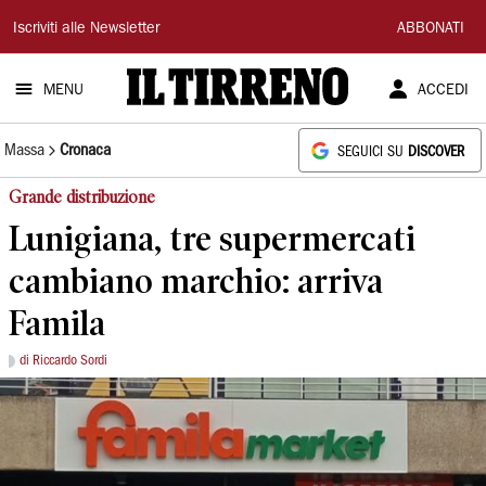
Il
Iscriviti alle Newsletter
ABBONATI
Tirreno
MENU
ACCEDI
Massa
Cronaca
SEGUICI SU
DISCOVER
Grande distribuzione
Lunigiana, tre supermercati
cambiano marchio: arriva
Famila
di Riccardo Sordi