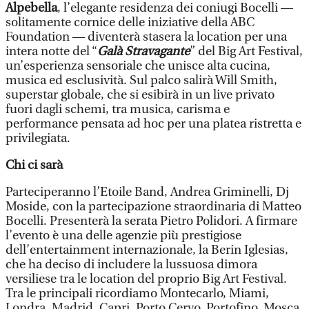
Alpebella
, l’elegante residenza dei coniugi Bocelli —
solitamente cornice delle iniziative della ABC
Foundation — diventerà stasera la location per una
intera notte del “
Galà Stravagante
” del Big Art Festival,
un’esperienza sensoriale che unisce alta cucina,
musica ed esclusività. Sul palco salirà Will Smith,
superstar globale, che si esibirà in un live privato
fuori dagli schemi, tra musica, carisma e
performance pensata ad hoc per una platea ristretta e
privilegiata.
Chi ci sarà
Parteciperanno l’Etoile Band, Andrea Griminelli, Dj
Moside, con la partecipazione straordinaria di Matteo
Bocelli. Presenterà la serata Pietro Polidori. A firmare
l’evento è una delle agenzie più prestigiose
dell’entertainment internazionale, la Berin Iglesias,
che ha deciso di includere la lussuosa dimora
versiliese tra le location del proprio Big Art Festival.
Tra le principali ricordiamo Montecarlo, Miami,
Londra, Madrid, Capri, Porto Cervo, Portofino, Mosca,