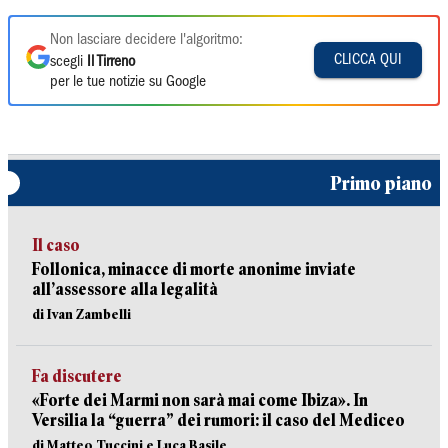
Non lasciare decidere l'algoritmo:
CLICCA QUI
scegli
Il Tirreno
per le tue notizie su Google
Primo piano
Il caso
Follonica, minacce di morte anonime inviate
all’assessore alla legalità
di Ivan Zambelli
Fa discutere
«Forte dei Marmi non sarà mai come Ibiza». In
Versilia la “guerra” dei rumori: il caso del Mediceo
di Matteo Tuccini e Luca Basile