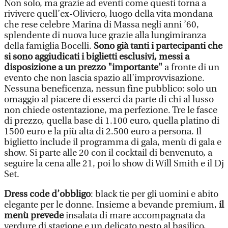
Non solo, ma grazie ad eventi come questi torna a
rivivere quell’ex-Oliviero, luogo della vita mondana
che rese celebre Marina di Massa negli anni ’60,
splendente di nuova luce grazie alla lungimiranza
della famiglia Bocelli.
Sono già tanti i partecipanti che
si sono aggiudicati i biglietti esclusivi, messi a
disposizione a un prezzo "importante"
a fronte di un
evento che non lascia spazio all’improvvisazione.
Nessuna beneficenza, nessun fine pubblico: solo un
omaggio al piacere di esserci da parte di chi al lusso
non chiede ostentazione, ma perfezione. Tre le fasce
di prezzo, quella base di 1.100 euro, quella platino di
1500 euro e la più alta di 2.500 euro a persona. Il
biglietto include il programma di gala, menù di gala e
show. Si parte alle 20 con il cocktail di benvenuto, a
seguire la cena alle 21, poi lo show di Will Smith e il Dj
Set.
Dress code d’obbligo
: black tie per gli uomini e abito
elegante per le donne. Insieme a bevande premium,
il
menù prevede
insalata di mare accompagnata da
verdure di stagione e un delicato pesto al basilico,