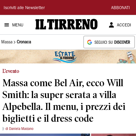
Il
Iscriviti alle Newsletter
ABBONATI
Tirreno
MENU
ACCEDI
Massa
Cronaca
SEGUICI SU
DISCOVER
L’evento
Massa come Bel Air, ecco Will
Smith: la super serata a villa
Alpebella. Il menu, i prezzi dei
biglietti e il dress code
di Daniela Marzano