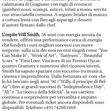
calamarata di Gragnano con ragù di crostacei
(gamberi rossi, scampi, astice), tritati a mano, servita
con stracciatella cremosa. A seguire brisket di manzo
a cottura lenta con flan agli asparagi e dessert
d’autore firmato dallo chef.
L’ospite Will Smith
, 56 anni con energia ancora da
vendere, offrirà una performance carica di energia
che fonderà i suoi migliori successi con nuove
sorprese, sulla scia dei suoi recenti singoli come "You
Can Make It", "Work of Art", "Tantrum", "Beautiful
Scars" e "First Love. Vincitore di un Premio Oscar,
quattro Grammy e numerosi altri riconoscimenti,
Smith ha saputo spaziare con successo tra musica,
cinema e imprenditoria. Dalla fortunata sit-com che
lo ha lanciato negli anni ’90 ("Willy, il principe di Bel-
Air") fino ai grandi successi di "Independence Day",
"Alì" e "La ricerca della felicità", la sua carriera
continua a sorprendere per versatilità e impatto
globale. Per eventuali ticket ancora disponibili sono
disponibili. Telefono +491742083469.