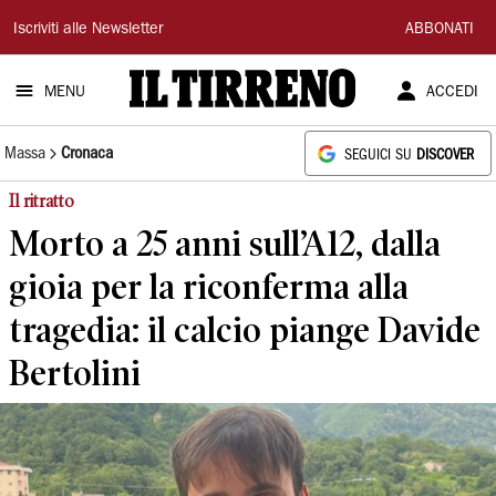
Il
Iscriviti alle Newsletter
ABBONATI
Tirreno
MENU
ACCEDI
Massa
Cronaca
SEGUICI SU
DISCOVER
Il ritratto
Morto a 25 anni sull’A12, dalla
gioia per la riconferma alla
tragedia: il calcio piange Davide
Bertolini