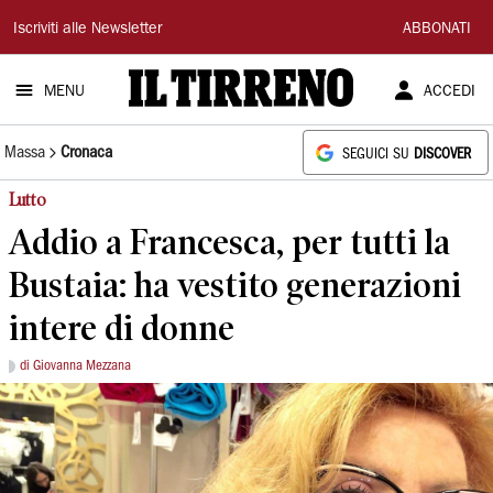
Il
Iscriviti alle Newsletter
ABBONATI
Tirreno
MENU
ACCEDI
Massa
Cronaca
SEGUICI SU
DISCOVER
Lutto
Addio a Francesca, per tutti la
Bustaia: ha vestito generazioni
intere di donne
di Giovanna Mezzana