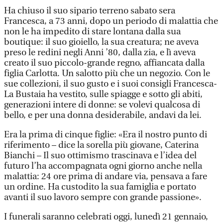
Ha chiuso il suo sipario terreno sabato sera
Francesca, a 73 anni, dopo un periodo di malattia che
non le ha impedito di stare lontana dalla sua
boutique: il suo gioiello, la sua creatura; ne aveva
preso le redini negli Anni ’80, dalla zia, e lì aveva
creato il suo piccolo-grande regno, affiancata dalla
figlia Carlotta. Un salotto più che un negozio. Con le
sue collezioni, il suo gusto e i suoi consigli Francesca-
La Bustaia ha vestito, sulle spiagge e sotto gli abiti,
generazioni intere di donne: se volevi qualcosa di
bello, e per una donna desiderabile, andavi da lei.
Era la prima di cinque figlie: «Era il nostro punto di
riferimento – dice la sorella più giovane, Caterina
Bianchi – Il suo ottimismo trascinava e l’idea del
futuro l’ha accompagnata ogni giorno anche nella
malattia: 24 ore prima di andare via, pensava a fare
un ordine. Ha custodito la sua famiglia e portato
avanti il suo lavoro sempre con grande passione».
I funerali saranno celebrati oggi, lunedì 21 gennaio,