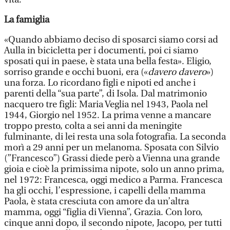
La famiglia
«Quando abbiamo deciso di sposarci siamo corsi ad
Aulla in bicicletta per i documenti, poi ci siamo
sposati qui in paese, è stata una bella festa». Eligio,
sorriso grande e occhi buoni, era («
davero
davero
»)
una forza. Lo ricordano figli e nipoti ed anche i
parenti della “sua parte”, di Isola. Dal matrimonio
nacquero tre figli: Maria Veglia nel 1943, Paola nel
1944, Giorgio nel 1952. La prima venne a mancare
troppo presto, colta a sei anni da meningite
fulminante, di lei resta una sola fotografia. La seconda
morì a 29 anni per un melanoma. Sposata con Silvio
(”Francesco”) Grassi diede però a Vienna una grande
gioia e cioè la primissima nipote, solo un anno prima,
nel 1972: Francesca, oggi medico a Parma. Francesca
ha gli occhi, l’espressione, i capelli della mamma
Paola, è stata cresciuta con amore da un’altra
mamma, oggi “figlia di Vienna”, Grazia. Con loro,
cinque anni dopo, il secondo nipote, Jacopo, per tutti