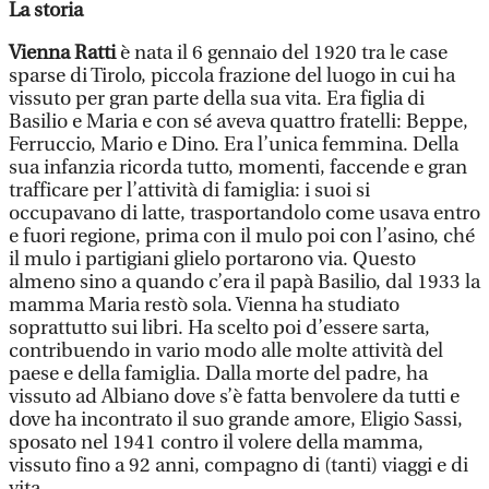
La storia
Vienna Ratti
è nata il 6 gennaio del 1920 tra le case
sparse di Tirolo, piccola frazione del luogo in cui ha
vissuto per gran parte della sua vita. Era figlia di
Basilio e Maria e con sé aveva quattro fratelli: Beppe,
Ferruccio, Mario e Dino. Era l’unica femmina. Della
sua infanzia ricorda tutto, momenti, faccende e gran
trafficare per l’attività di famiglia: i suoi si
occupavano di latte, trasportandolo come usava entro
e fuori regione, prima con il mulo poi con l’asino, ché
il mulo i partigiani glielo portarono via. Questo
almeno sino a quando c’era il papà Basilio, dal 1933 la
mamma Maria restò sola. Vienna ha studiato
soprattutto sui libri. Ha scelto poi d’essere sarta,
contribuendo in vario modo alle molte attività del
paese e della famiglia. Dalla morte del padre, ha
vissuto ad Albiano dove s’è fatta benvolere da tutti e
dove ha incontrato il suo grande amore, Eligio Sassi,
sposato nel 1941 contro il volere della mamma,
vissuto fino a 92 anni, compagno di (tanti) viaggi e di
vita.