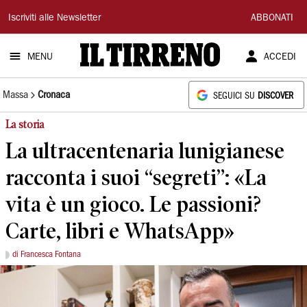
Il
Iscriviti alle Newsletter
ABBONATI
Tirreno
MENU
ACCEDI
Massa
Cronaca
SEGUICI SU
DISCOVER
La storia
La ultracentenaria lunigianese
racconta i suoi “segreti”: «La
vita è un gioco. Le passioni?
Carte, libri e WhatsApp»
di Francesca Fontana