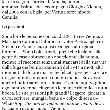
Jaja. In seguito l’arrivo di Amelia, nuora
amorevolissima che accompagna Giorgio e Vienna,
dal 2004 con la figlia, per Vienna terza nipote,
Camilla.
Le passioni
Sono loro le persone con cui dal 2011 vive Vienna, a
Marina di Carrara. L’ultimo arrivato? Pietro, figlio di
Stefano e Francesca, quasi teenager, altra gioia
immensa. Sono i più stretti, quelli che insieme alla
gente di casa abbracciano e sorridono alla nonna,
mentre lei racconta senza mai stancarsi della sua vita,
dalla fuga dei bombardamenti del 1944 a molti altri
momenti di dolore ma anche felicità perché «La vita è
un gioco» e «La memoria non mi manca! Se avessi
anche l’udito sarei fortissima». «Centocinque», grida
ogni tanto Vienna, cingendo le mani e ridendo, a tutta
bocca. Le sue passioni più grandi? Leggere, giocare a
carte, scrivere, mangiar bene e – colpo di scena –
WhatsApp. «
Se non se vedan de qua, se vedan de là
».
Facciamo di qua, auguri Vienna.