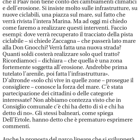
che il Paav non tiene conto dei cambiamenti climatici
e dell’erosione. Si insiste molto sulle infrastrutture, su
nuove ciclabili, una piazza sul mare, sul fatto che
verrà rivista l’intera Marina. Ma ad oggi mi chiedo
come faremo a realizzare questi interventi. Faccio
esempi: dove verrà recuperato il tracciato della pista
ciclabile – si chiede Zaccagna – che passerà lato mare
alla Don Gnocchi? Verrà fatta una nuova strada?
Quanti soldi costerà realizzare solo quel tratto?
Ricordiamoci – dichiara – che quella è una zona
fortemente soggetta all’erosione. Andrebbe prima
tutelato l’arenile, poi fatta l’infrastruttura».
D’altronde «solo chi vive in quelle zone – prosegue il
consigliere – conosce la forza del mare. C’è stata
partecipazione dei cittadini o delle categorie
interessate? Non abbiamo contezza visto che in
Consiglio comunale c’è chi ha detto di sì e chi ha
detto di no». Gli stessi balneari, come spiega
Dell’Ertole, hanno detto che è prematuro esprimere
commenti.
Anche la proposta del parco lineare che si svilupperà