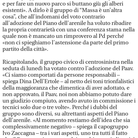
e per fare un nuovo parco si buttano giù gli alberi
esistenti». A dirlo è il gruppo di “Massa è un’altra
cosa”, che all'indomani del voto contrario
all'adozione del Piano dell'arenile ha voluto ribadire
la propria contrarietà con una conferenza stama nella
quale non è mancato un rimprovero al Pd perché
«non ci spieghiamo l’astensione da parte del primo
partito della città».
Ricapitolando, il gruppo civico di centrosinistra nella
seduta di lunedì ha votato contro l’adozione del Paav.
«Ci siamo comportati da persone responsabili –
spiega Dina Dell’Ertole – al netto dei toni trionfalistici
della maggioranza che dimentica di aver adottato, e
non approvato, il Paav, noi non abbiamo potuto dare
un giudizio compiuto, avendo avuto in commissione i
tecnici solo due o tre volte». Perché i dubbi del
gruppo sono diversi, su altrettanti aspetti del Piano
dell’arenile. «Al momento restiamo dell’idea che sia
complessivamente negativo – spiega il capogruppo
Ivo Zaccagna – tra i vari aspetti, uno tra tutti il fatto