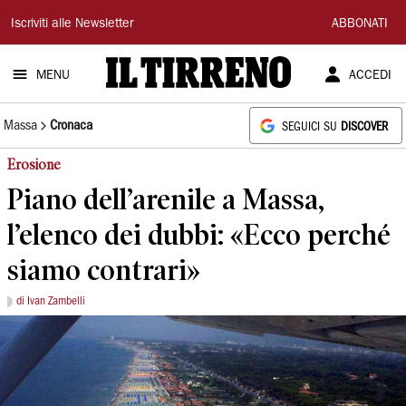
Il
Iscriviti alle Newsletter
ABBONATI
Tirreno
MENU
ACCEDI
Massa
Cronaca
SEGUICI SU
DISCOVER
Erosione
Piano dell’arenile a Massa,
l’elenco dei dubbi: «Ecco perché
siamo contrari»
di Ivan Zambelli