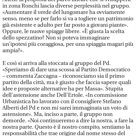
in zona Ronchi lascia diverse perplessità nel gruppo.
«Aumentare il verde del lungomare ha ovviamente
senso, meno se per farlo si va a togliere un patrimonio
già esistente e adulto per far posto a giovani piante».
Oppure, le nuove spiagge libere. «È giusta la scelta
dello spezzatino? Non si poteva immaginare
un’ipotesi più coraggiosa, per una spiaggia magari più
ampia?».
E così si arriva alla stoccata al gruppo del Pd.
«Speriamo di dare una scossa al Partito Democratico
– commenta Zaccagna – riconosciamo sia il primo
partito della città, ma è giusto che faccia sapere quali
idee e proposte alternative ha per Massa». Stupita
dell'astensione anche Dell’Ertole. «In commissione
Urbanistica ho lavorato con il consigliere Stefano
Alberti del Pd e non mi sarei immaginata un voto di
astensione». Ma, inciso a parte, il gruppo non
demorde. «Noi continueremo a dire la nostra, a fare la
nostra parte. Questo è il nostro compito, sentiamo la
responsabilità che trae origine dal nome stesso del