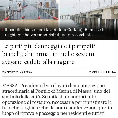
◗
Il pontile chiuso per i lavori (foto Cuffaro), Rimosse le
ringhiere che verranno ristrutturate o cambiate
Le parti più danneggiate i parapetti
bianchi, che ormai in molte sezioni
avevano ceduto alla ruggine
26 ottobre 2024 09:47
2 MINUTI DI LETTURA
MASSA. Prendono il via i lavori di manutenzione
straordinaria al Pontile di Marina di Massa, uno dei
simboli della città. Si tratta di un’importante
operazione di restauro, necessaria per ripristinare le
bianche ringhiere che da anni caratterizzano questo
luogo di ritrovo e passeggio per residenti e turisti.