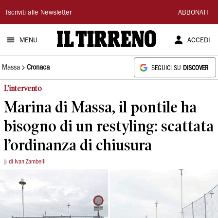
Il
Iscriviti alle Newsletter
ABBONATI
Tirreno
MENU
ACCEDI
Massa
Cronaca
SEGUICI SU
DISCOVER
L’intervento
Marina di Massa, il pontile ha
bisogno di un restyling: scattata
l’ordinanza di chiusura
di Ivan Zambelli