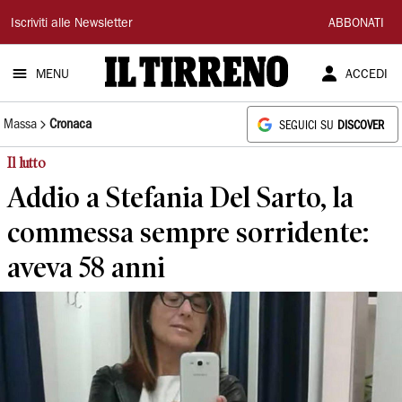
Il
Iscriviti alle Newsletter
ABBONATI
Tirreno
MENU
ACCEDI
Massa
Cronaca
SEGUICI SU
DISCOVER
Il lutto
Addio a Stefania Del Sarto, la
commessa sempre sorridente:
aveva 58 anni