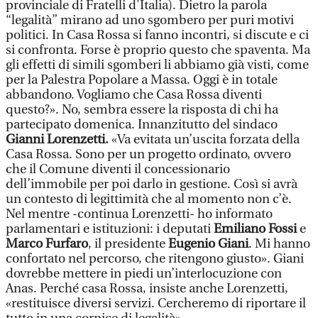
provinciale di Fratelli d'Italia). Dietro la parola
“legalità” mirano ad uno sgombero per puri motivi
politici. In Casa Rossa si fanno incontri, si discute e ci
si confronta. Forse è proprio questo che spaventa. Ma
gli effetti di simili sgomberi li abbiamo già visti, come
per la Palestra Popolare a Massa. Oggi è in totale
abbandono. Vogliamo che Casa Rossa diventi
questo?». No, sembra essere la risposta di chi ha
partecipato domenica. Innanzitutto del sindaco
Gianni Lorenzetti.
«Va evitata un’uscita forzata della
Casa Rossa. Sono per un progetto ordinato, ovvero
che il Comune diventi il concessionario
dell’immobile per poi darlo in gestione. Così si avrà
un contesto di legittimità che al momento non c’è.
Nel mentre -continua Lorenzetti- ho informato
parlamentari e istituzioni: i deputati
Emiliano Fossi
e
Marco Furfaro
, il presidente
Eugenio Giani
. Mi hanno
confortato nel percorso, che ritengono giusto». Giani
dovrebbe mettere in piedi un’interlocuzione con
Anas. Perché casa Rossa, insiste anche Lorenzetti,
«restituisce diversi servizi. Cercheremo di riportare il