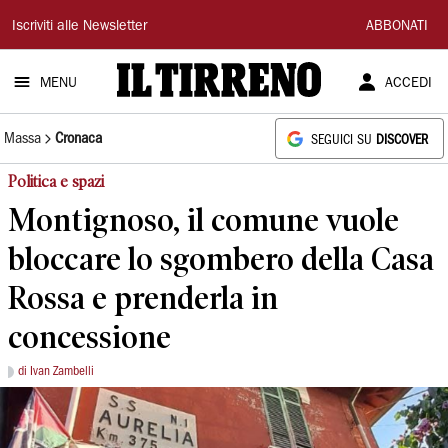
Il
Iscriviti alle Newsletter
ABBONATI
Tirreno
MENU
ACCEDI
Massa
Cronaca
SEGUICI SU
DISCOVER
Politica e spazi
Montignoso, il comune vuole
bloccare lo sgombero della Casa
Rossa e prenderla in
concessione
di Ivan Zambelli