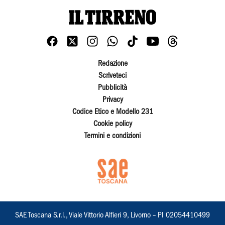
Redazione
Scriveteci
Pubblicità
Privacy
Codice Etico e Modello 231
Cookie policy
Termini e condizioni
SAE Toscana S.r.l., Viale Vittorio Alfieri 9, Livorno – PI 02054410499