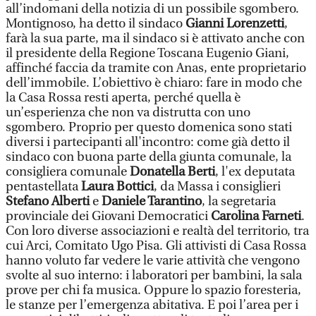
all’indomani della notizia di un possibile sgombero.
Montignoso, ha detto il sindaco
Gianni Lorenzetti
,
farà la sua parte, ma il sindaco si è attivato anche con
il presidente della Regione Toscana Eugenio Giani,
affinché faccia da tramite con Anas, ente proprietario
dell’immobile. L’obiettivo è chiaro: fare in modo che
la Casa Rossa resti aperta, perché quella è
un’esperienza che non va distrutta con uno
sgombero. Proprio per questo domenica sono stati
diversi i partecipanti all'incontro: come già detto il
sindaco con buona parte della giunta comunale, la
consigliera comunale
Donatella Berti
, l'ex deputata
pentastellata
Laura Bottici
, da Massa i consiglieri
Stefano Alberti
e
Daniele Tarantino
, la segretaria
provinciale dei Giovani Democratici
Carolina Farneti
.
Con loro diverse associazioni e realtà del territorio, tra
cui Arci, Comitato Ugo Pisa. Gli attivisti di Casa Rossa
hanno voluto far vedere le varie attività che vengono
svolte al suo interno: i laboratori per bambini, la sala
prove per chi fa musica. Oppure lo spazio foresteria,
le stanze per l’emergenza abitativa. E poi l’area per i