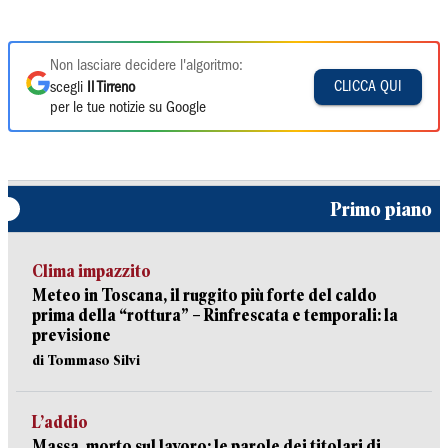
Non lasciare decidere l'algoritmo:
CLICCA QUI
scegli
Il Tirreno
per le tue notizie su Google
Primo piano
Clima impazzito
Meteo in Toscana, il ruggito più forte del caldo
prima della “rottura” – Rinfrescata e temporali: la
previsione
di Tommaso Silvi
L’addio
Massa, morto sul lavoro: le parole dei titolari di