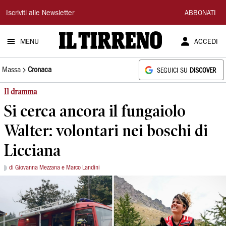
Il
Iscriviti alle Newsletter
ABBONATI
Tirreno
MENU
ACCEDI
Massa
Cronaca
SEGUICI SU
DISCOVER
Il dramma
Si cerca ancora il fungaiolo
Walter: volontari nei boschi di
Licciana
di Giovanna Mezzana e Marco Landini