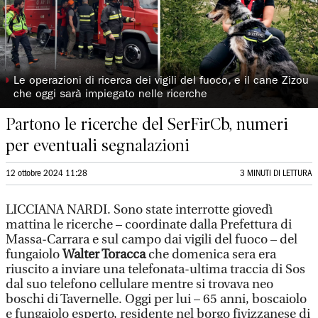
◗
Le operazioni di ricerca dei vigili del fuoco, e il cane Zizou
che oggi sarà impiegato nelle ricerche
Partono le ricerche del SerFirCb, numeri
per eventuali segnalazioni
12 ottobre 2024 11:28
3 MINUTI DI LETTURA
LICCIANA NARDI. Sono state interrotte giovedì
mattina le ricerche – coordinate dalla Prefettura di
Massa-Carrara e sul campo dai vigili del fuoco – del
fungaiolo
Walter Toracca
che domenica sera era
riuscito a inviare una telefonata-ultima traccia di Sos
dal suo telefono cellulare mentre si trovava neo
boschi di Tavernelle. Oggi per lui – 65 anni, boscaiolo
e fungaiolo esperto, residente nel borgo fivizzanese di