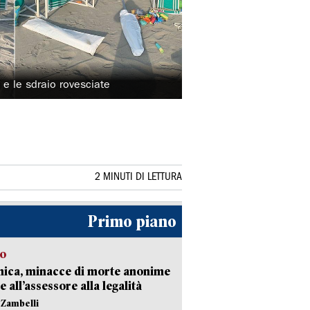
a e le sdraio rovesciate
2 MINUTI DI LETTURA
Primo piano
so
nica, minacce di morte anonime
e all’assessore alla legalità
n Zambelli