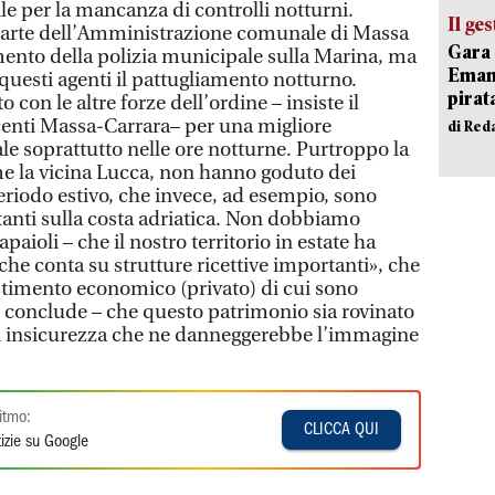
ile per la mancanza di controlli notturni.
Il ge
arte dell’Amministrazione comunale di Massa
Gara 
mento della polizia municipale sulla Marina, ma
Emanu
uesti agenti il pattugliamento notturno.
pirat
on le altre forze dell’ordine – insiste il
centi Massa-Carrara– per una migliore
di Red
ale soprattutto nelle ore notturne. Purtroppo la
me la vicina Lucca, non hanno goduto dei
periodo estivo, che invece, ad esempio, sono
anti sulla costa adriatica. Non dobbiamo
aioli – che il nostro territorio in estate ha
 che conta su strutture ricettive importanti», che
estimento economico (privato) di cui sono
– conclude – che questo patrimonio sia rovinato
di insicurezza che ne danneggerebbe l’immagine
itmo:
CLICCA QUI
izie su Google