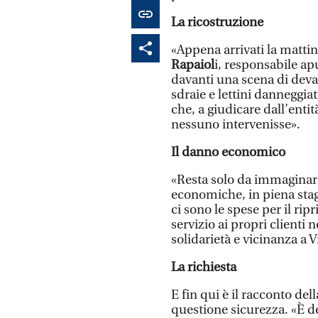
La ricostruzione
«Appena arrivati la mattin
Rapaiol
i, responsabile ap
davanti una scena di devas
sdraie e lettini danneggiat
che, a giudicare dall’enti
nessuno intervenisse».
Il danno economico
«Resta solo da immaginar
economiche, in piena stag
ci sono le spese per il ripri
servizio ai propri clienti
solidarietà e vicinanza a Vi
La richiesta
E fin qui è il racconto del
questione sicurezza. «È de