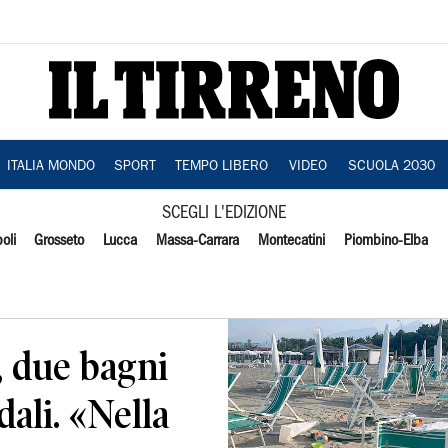
ITALIA MONDO
SPORT
TEMPO LIBERO
VIDEO
SCUOLA 2030
SCEGLI L'EDIZIONE
oli
Grosseto
Lucca
Massa-Carrara
Montecatini
Piombino-Elba
, due bagni
dali. «Nella