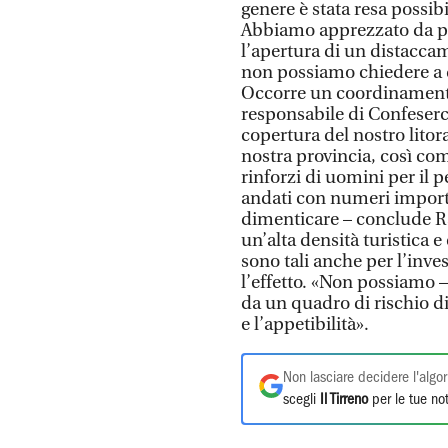
genere è stata resa possib
Abbiamo apprezzato da p
l’apertura di un distacca
non possiamo chiedere a q
Occorre un coordinamento c
responsabile di Confeser
copertura del nostro litor
nostra provincia, così co
rinforzi di uomini per il 
andati con numeri import
dimenticare – conclude Rap
un’alta densità turistica e
sono tali anche per l’inv
l’effetto. «Non possiamo 
da un quadro di rischio 
e l’appetibilità».
Non lasciare decidere l'algor
scegli
Il Tirreno
per le tue not