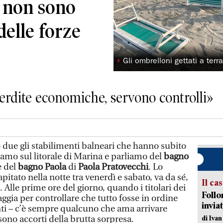
a non sono
 delle forze
◗
Gli ombrelloni gettati a terr
erdite economiche, servono controlli»
e gli stabilimenti balneari che hanno subito
Siamo sul litorale di Marina e parliamo del
bagno
e del
bagno Paola
di
Paola Pratovecchi
. Lo
pitato nella notte tra venerdì e sabato, va da sé,
Il ca
. Alle prime ore del giorno, quando i titolari dei
Follo
aggia per controllare che tutto fosse in ordine
inviat
enti – c’è sempre qualcuno che ama arrivare
 sono accorti della brutta sorpresa.
di Iva