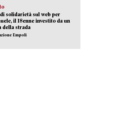
sto
di solidarietà sul web per
ele, il 18enne investito da un
a della strada
azione Empoli