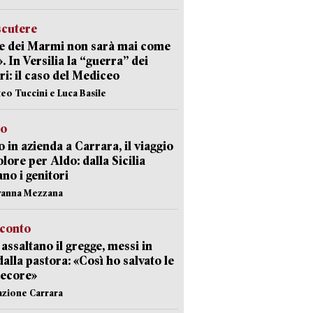
scutere
e dei Marmi non sarà mai come
». In Versilia la “guerra” dei
i: il caso del Mediceo
teo Tuccini e Luca Basile
to
 in azienda a Carrara, il viaggio
olore per Aldo: dalla Sicilia
ano i genitori
vanna Mezzana
cconto
i assaltano il gregge, messi in
dalla pastora: «Così ho salvato le
pecore»
azione Carrara