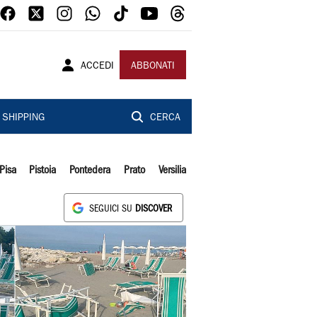
ACCEDI
ABBONATI
SHIPPING
CERCA
Pisa
Pistoia
Pontedera
Prato
Versilia
SEGUICI SU
DISCOVER