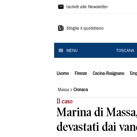
Il
Iscriviti alle Newsletter
Tirreno
Sfoglia il quotidiano
MENU
TOSCANA
Livorno
Firenze
Cecina-Rosignano
Emp
Massa
Cronaca
Il caso
Marina di Massa
devastati dai van