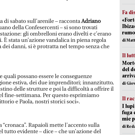
Fa di
«Fort
a di sabato sull’arenile – racconta
Adriano
Ibiza
uano della Confesercenti – si sono trovati
rumor
tazione: gli ombrelloni erano divelti e c’erano
i. È stata un’azione vandalica in piena regola
di Mat
tà dei danni, si è protratta nel tempo senza che
Il lut
Morto
del d
arriv
e quali possano essere le conseguenze
ione estiva, dei due imprenditori; innanzitutto,
di Gio
stino delle strutture e poi la difficoltà a offrire il
 nel fine-settimana. Per questo esprimiamo
Il ra
ttorio e Paola, nostri storici soci».
I lup
fuga 
mie 
la “cronaca”. Rapaioli mette l’accento sulla
di Red
l tutto evidente – dice – che un’azione del