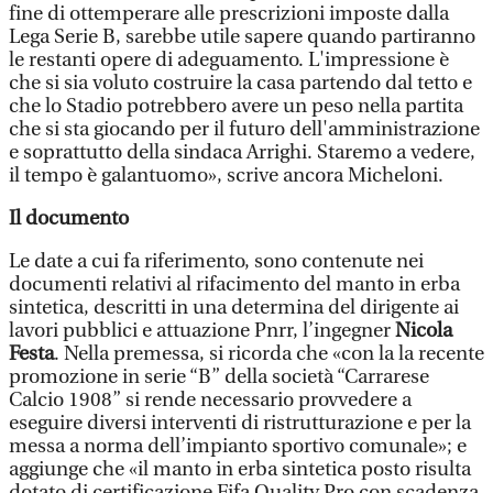
fine di ottemperare alle prescrizioni imposte dalla
Lega Serie B, sarebbe utile sapere quando partiranno
le restanti opere di adeguamento. L'impressione è
che si sia voluto costruire la casa partendo dal tetto e
che lo Stadio potrebbero avere un peso nella partita
che si sta giocando per il futuro dell'amministrazione
e soprattutto della sindaca Arrighi. Staremo a vedere,
il tempo è galantuomo», scrive ancora Micheloni.
Il documento
Le date a cui fa riferimento, sono contenute nei
documenti relativi al rifacimento del manto in erba
sintetica, descritti in una determina del dirigente ai
lavori pubblici e attuazione Pnrr, l’ingegner
Nicola
Festa
. Nella premessa, si ricorda che «con la la recente
promozione in serie “B” della società “Carrarese
Calcio 1908” si rende necessario provvedere a
eseguire diversi interventi di ristrutturazione e per la
messa a norma dell’impianto sportivo comunale»; e
aggiunge che «il manto in erba sintetica posto risulta
dotato di certificazione Fifa Quality Pro con scadenza