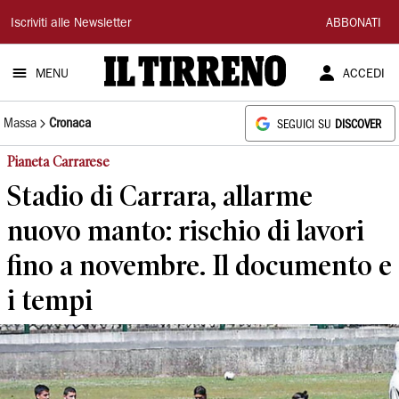
Il
Iscriviti alle Newsletter
ABBONATI
Tirreno
MENU
ACCEDI
Massa
Cronaca
SEGUICI SU
DISCOVER
Pianeta Carrarese
Stadio di Carrara, allarme
nuovo manto: rischio di lavori
fino a novembre. Il documento e
i tempi