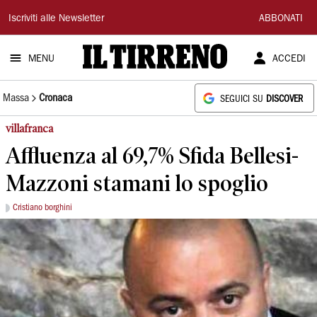
Il
Iscriviti alle Newsletter
ABBONATI
Tirreno
MENU
ACCEDI
Massa
Cronaca
SEGUICI SU
DISCOVER
villafranca
Affluenza al 69,7% Sfida Bellesi-
Mazzoni stamani lo spoglio
Cristiano borghini