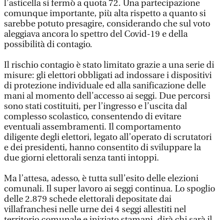
l’asticella si fermò a quota 72. Una partecipazione
comunque importante, più alta rispetto a quanto si
sarebbe potuto presagire, considerando che sul voto
aleggiava ancora lo spettro del Covid-19 e della
possibilità di contagio.
Il rischio contagio è stato limitato grazie a una serie di
misure: gli elettori obbligati ad indossare i dispositivi
di protezione individuale ed alla sanificazione delle
mani al momento dell’accesso ai seggi. Due percorsi
sono stati costituiti, per l’ingresso e l’uscita dal
complesso scolastico, consentendo di evitare
eventuali assembramenti. Il comportamento
diligente degli elettori, legato all’operato di scrutatori
e dei presidenti, hanno consentito di sviluppare la
due giorni elettorali senza tanti intoppi.
Ma l’attesa, adesso, è tutta sull’esito delle elezioni
comunali. Il super lavoro ai seggi continua. Lo spoglio
delle 2.879 schede elettorali depositate dai
villafranchesi nelle urne dei 4 seggi allestiti nel
territorio comunale e iniziato stamani, dirà chi sarà il