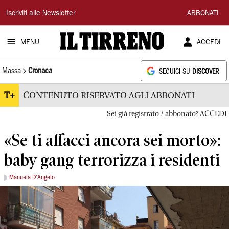
Il
Iscriviti alle Newsletter
ABBONATI
Tirreno
MENU
ACCEDI
Massa
Cronaca
SEGUICI SU
DISCOVER
T+
CONTENUTO RISERVATO AGLI ABBONATI
Sei già registrato / abbonato? ACCEDI
«Se ti affacci ancora sei morto»:
baby gang terrorizza i residenti
Manuela D’Angelo