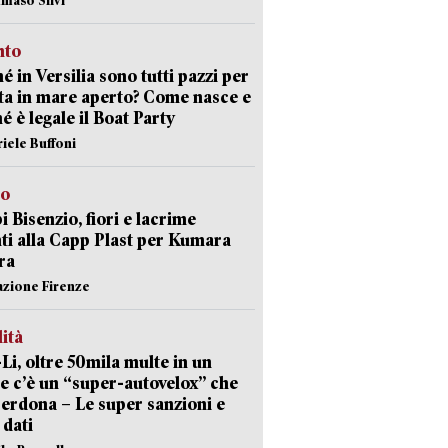
nto
é in Versilia sono tutti pazzi per
sta in mare aperto? Come nasce e
é è legale il Boat Party
riele Buffoni
to
 Bisenzio, fiori e lacrime
ti alla Capp Plast per Kumara
ra
azione Firenze
lità
-Li, oltre 50mila multe in un
e c’è un “super-autovelox” che
erdona – Le super sanzioni e
i dati