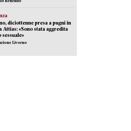
ilo Renzullo
nza
no, diciottenne presa a pugni in
a Attias: «Sono stata aggredita
 sessuale»
azione Livorno