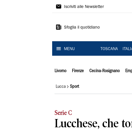
Il
Iscriviti alle Newsletter
Tirreno
Sfoglia il quotidiano
MENU
TOSCANA
ITAL
Livorno
Firenze
Cecina-Rosignano
Emp
Lucca
Sport
Serie C
Lucchese, che ton