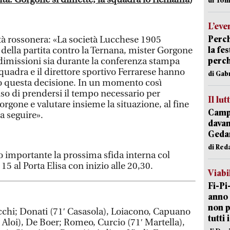
L’eve
Perch
età rossonera: «La società Lucchese 1905
la fe
della partita contro la Ternana, mister Gorgone
perch
dimissioni sia durante la conferenza stampa
squadra e il direttore sportivo Ferrarese hanno
di Gab
 questa decisione. In un momento così
ciso di prendersi il tempo necessario per
Il lut
rgone e valutare insieme la situazione, al fine
Campi
a seguire».
davan
Geda
di Red
o importante la prossima sfida interna col
15 al Porta Elisa con inizio alle 20,30.
Viabi
Fi-Pi
anno 
non p
chi; Donati (71′ Casasola), Loiacono, Capuano
tutti 
′ Aloi), De Boer; Romeo, Curcio (71′ Martella),