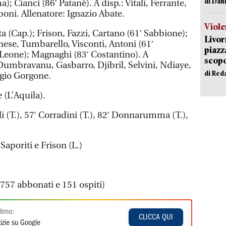
di Dan
; Cianci (86′ Patanè). A disp.: Vitali, Ferrante,
boni. Allenatore: Ignazio Abate.
Viole
a (Cap.); Frison, Fazzi, Cartano (61′ Sabbione);
Livor
anese, Tumbarello, Visconti, Antoni (61′
piazz
 Leone); Magnaghi (83′ Costantino). A
scopo
 Dumbravanu, Gasbarro, Djibril, Selvini, Ndiaye,
di Red
rgio Gorgone.
 (L’Aquila).
li (T.), 57′ Corradini (T.), 82′ Donnarumma (T.),
Saporiti e Frison (L.)
1.757 abbonati e 151 ospiti)
itmo:
CLICCA QUI
izie su Google