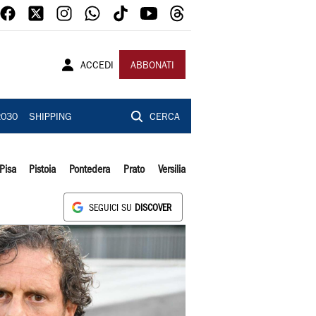
ACCEDI
ABBONATI
2030
SHIPPING
CERCA
Pisa
Pistoia
Pontedera
Prato
Versilia
SEGUICI SU
DISCOVER