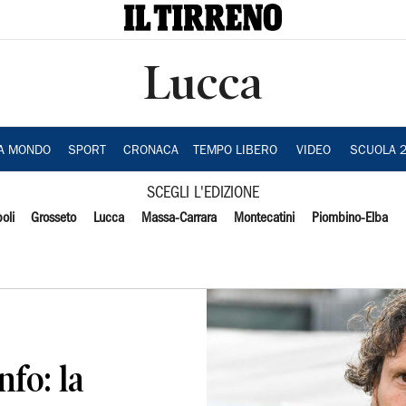
Lucca
IA MONDO
SPORT
CRONACA
TEMPO LIBERO
VIDEO
SCUOLA 
SCEGLI L'EDIZIONE
oli
Grosseto
Lucca
Massa-Carrara
Montecatini
Piombino-Elba
fo: la