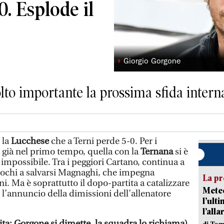
0. Esplode il
◗
Giorgio Gorgone
lto importante la prossima sfida intern
 la
Lucchese
che a Terni perde 5-0. Per i
l già nel primo tempo, quella con la
Ternana
si è
mpossibile. Tra i peggiori Cartano, continua a
pochi a salvarsi Magnaghi, che impegna
La pr
. Ma è soprattutto il dopo-partita a catalizzare
Meteo
n l’annuncio della dimissioni dell’allenatore
l’ult
l’alla
ta: Gorgone si dimette, la squadra lo richiama)
di Tom