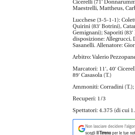
Cicerelli (71′ Donnarumma)
Maestrelli, Mattheus, Car
Lucchese (3-5-1-1): Colett
Quirini (83′ Botrini), Cat
Gemignani); Saporiti (83′
disposizione: Allegrucci,
Sasanelli. Allenatore: Gio
Arbitro: Valerio Pezzopane
Marcatori: 11′, 40′ Cicerel
89′ Casasola (T.)
Ammoniti: Corradini (T.); 
Recuperi: 1/3
Spettatori: 4.375 (di cui 
Non lasciare decidere l'algor
scegli
Il Tirreno
per le tue not