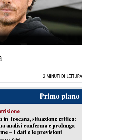
a
2 MINUTI DI LETTURA
Primo piano
evisione
 in Toscana, situazione critica:
ima analisi conferma e prolunga
rme – I dati e le previsioni
maso Silvi