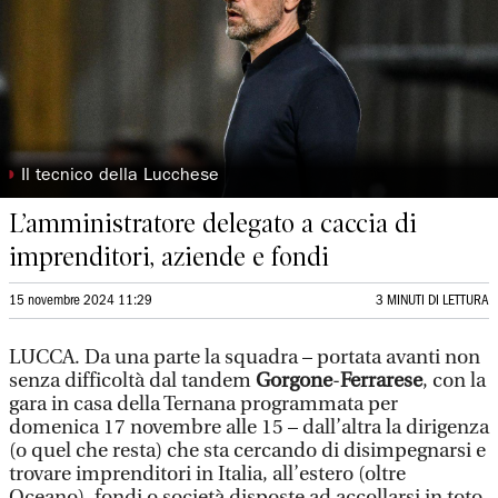
◗
Il tecnico della Lucchese
L’amministratore delegato a caccia di
imprenditori, aziende e fondi
15 novembre 2024 11:29
3 MINUTI DI LETTURA
LUCCA. Da una parte la squadra – portata avanti non
senza difficoltà dal tandem
Gorgone
-
Ferrarese
, con la
gara in casa della Ternana programmata per
domenica 17 novembre alle 15 – dall’altra la dirigenza
(o quel che resta) che sta cercando di disimpegnarsi e
trovare imprenditori in Italia, all’estero (oltre
Oceano), fondi o società disposte ad accollarsi in toto