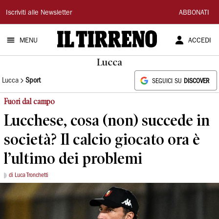
Il
Iscriviti alle Newsletter
ABBONATI
Tirreno
MENU
ACCEDI
Lucca
Lucca
Sport
SEGUICI SU
DISCOVER
Fuori dal campo
Lucchese, cosa (non) succede in
società? Il calcio giocato ora è
l’ultimo dei problemi
di Luca Tronchetti