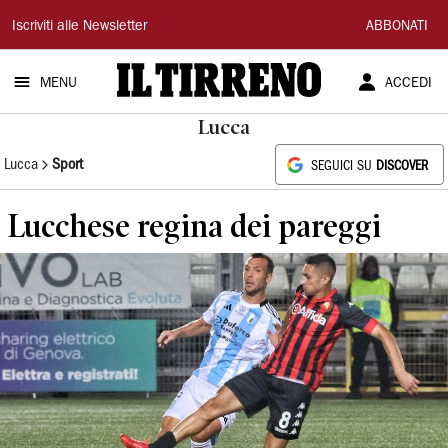
Il
Iscriviti alle Newsletter
ABBONATI
Tirreno
MENU
ACCEDI
Lucca
Lucca
Sport
SEGUICI SU
DISCOVER
Lucchese regina dei pareggi