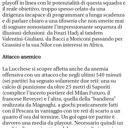
playoff in linea con le potenzialità di questa squadra e
il reale obiettivo, troppo spesso celato da una
dirigenza incapace di programmare a lunga scadenza
e di parlare chiaro a una tifoseria che non smette mai
di sognare nonostante l’impressionante sequenza di
illusioni-delusioni: da Fouzi Hadj al tandem
Valentini-Giuliani, da Bacci a Moriconi passando per
Grassini e la sua Nilor con interessi in Africa.
Attacco anemico
La Lucchese si scopre affetta anche da anemia
offensiva con un attacco che negli ultimi 540 minuti
(sei partite) ha segnato solamente due reti: una su
calcio di punizione da oltre 25 metri di Saporiti
(complice l’incerto portiere del Milan Futuro, il
francese Reveyre) e l’altra, quella della “bandiera”
realizzata da Magnaghi, a giochi praticamente fatti
con il Pescara in vantaggio con tre reti di scarto a un
quarto d’ora dal termine. Un gol ogni tre partite è
davvero una media da playout. Necessario quindi un