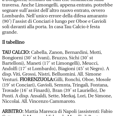
traversa. Anche Limongelli, appena entrato, potrebbe
segnare sull’assist dell’altro nuovo entrato, ovvero
Lombardo. Nell’unico errore della difesa amaranto
(90’) l’assist di Conciari è lungo per Oboe e Gavioli
soli davanti alla porta. In casa Tau Calcio è festa
grande.
Il tabellino
TAU CALCIO:
Cabella, Zanon, Bernardini, Motti,
Bongiorni (30’ st Ivani), Bruzzo, Sichi (30’ st
Bartelloni), Maneti (17’ st Limongelli), Meucci,
Andolfi (17’ st Lombardo), Biagioni (45’ st Negro). A
disp. Viti, Grossi, Nistri, Belluomini. All. Simone
Venturi.
FIORENZUOLA:
Gilli, Ronchi, Oboe, Mosole
(19’ st Conciari), Gavioli, Semnta, Tringali, Fontana,
Trovade (16’ st Finardi), Bran (39’ st Lauriello), De
Ponti. A disp. Ansaldi, Sette, Merkaj, Lori, De Simone,
Niccolai. All. Vincenzo Cammaroto.
ARBITRO:
Mattia Maresca di Napoli (assistenti: Fabio