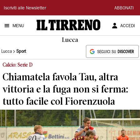
Il
Iscriviti alle Newsletter
ABBONATI
Tirreno
MENU
ACCEDI
Lucca
Lucca
Sport
SEGUICI SU
DISCOVER
Calcio: Serie D
Chiamatela favola Tau, altra
vittoria e la fuga non si ferma:
tutto facile col Fiorenzuola