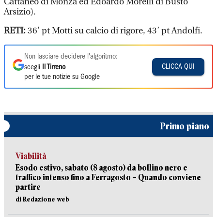
Cattaneo di Monza ed Edoardo Morelli di Busto
Arsizio).
RETI:
36’ pt Motti su calcio di rigore, 43’ pt Andolfi.
Non lasciare decidere l'algoritmo:
CLICCA QUI
scegli
Il Tirreno
per le tue notizie su Google
Primo piano
Viabilità
Esodo estivo, sabato (8 agosto) da bollino nero e
traffico intenso fino a Ferragosto – Quando conviene
partire
di Redazione web