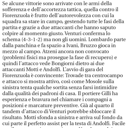
Se alcune vittorie sono arrivate con le armi della
sofferenza e dell’accortezza tattica, quella contro il
Fiorenzuola è frutto dell’autorevolezza con cui la
squadra sa stare in campo, gestendo tutte le fasi della
partita e grazie a due attaccanti che hanno saputo
colpire al momento giusto. Venturi conferma lo
schema (4-3-1-2) ma non gli uomini. Lombardo parte
dalla panchina e fa spazio a Ivani, Bruzzo gioca in
mezzo al campo. Atzeni ancora non convocato
(problemi fisici ma prosegue la fase di recupero) e
quindi l’attacco vede Bongiorni dietro ai due
attaccanti Motti e Andolfi. L’avvio di gara del
Fiorenzuola è convincente: Trovade tra centrocampo
e attacco si mostra attivo, così come Mosole sulla
sinistra tenta qualche sortita senza farsi intimidire
dalla qualità dei padroni di casa. Il portiere Gilli ha
esperienza e bravura nel chiamare i compagni a
posizioni e marcature preventive. Già al quarto il
tandem d’attacco di Venturi potrebbe sbloccare il
risultato. Motti sfonda a sinistra e arriva sul fondo da
cui parte il perfetto assist per la testa di Andolfi. Facile