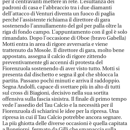
per il centravanti mettere in rete. L’esultanza dei
padroni di casa e l’abbraccio tra i due diamanti
dell’attacco di Venturi diventa un fuoco di paglia
perché l’assistente richiama il direttore di gara
sostenendo l’annullamento del gol per palla oltre la
riga di fondo campo. L’appuntamento con il gol è solo
rimandato. Dopo l’occasione di Oboe (bravo Gabella)
Motti entra in area di rigore avversaria e viene
trattenuto da Mosole. Il direttore di gara, molto bene
appostato, assegna il calcio di rigore zittendo
preventivamente gli accenni di protesta del
Fiorenzuola sostenendo di aver visto tutto. Motti si
presenta dal dischetto e segna il gol che sblocca la
partita. Passano pochi minuti e arriva il raddoppio.
Segna Andolfi, capace di svettare più in alto di tutti
sul cross di Biagioni, decisivo nella sua sortita
offensiva sulla fascia sinistra. Il finale di primo tempo
vede l’assedio del Tau Calcio e la necessità per il
Fiorenzuola di schiarirsi le idee per la ripresa. Una
ripresa in cui il Tau Calcio potrebbe ancora segnare.
La più ghiotta delle diverse occasioni è quella capitata
a Bongiorni, fermato da Gilli che smanaccia sulla