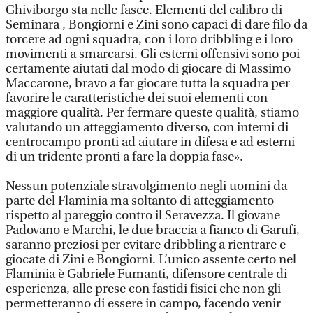
Ghiviborgo sta nelle fasce. Elementi del calibro di
Seminara , Bongiorni e Zini sono capaci di dare filo da
torcere ad ogni squadra, con i loro dribbling e i loro
movimenti a smarcarsi. Gli esterni offensivi sono poi
certamente aiutati dal modo di giocare di Massimo
Maccarone, bravo a far giocare tutta la squadra per
favorire le caratteristiche dei suoi elementi con
maggiore qualità. Per fermare queste qualità, stiamo
valutando un atteggiamento diverso, con interni di
centrocampo pronti ad aiutare in difesa e ad esterni
di un tridente pronti a fare la doppia fase».
Nessun potenziale stravolgimento negli uomini da
parte del Flaminia ma soltanto di atteggiamento
rispetto al pareggio contro il Seravezza. Il giovane
Padovano e Marchi, le due braccia a fianco di Garufi,
saranno preziosi per evitare dribbling a rientrare e
giocate di Zini e Bongiorni. L’unico assente certo nel
Flaminia è Gabriele Fumanti, difensore centrale di
esperienza, alle prese con fastidi fisici che non gli
permetteranno di essere in campo, facendo venir