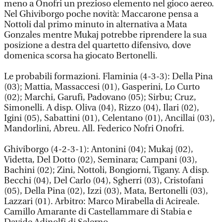
meno a Onofri un prezioso elemento nel gioco aereo.
Nel Ghiviborgo poche novità: Maccarone pensa a
Nottoli dal primo minuto in alternativa a Mata
Gonzales mentre Mukaj potrebbe riprendere la sua
posizione a destra del quartetto difensivo, dove
domenica scorsa ha giocato Bertonelli.
Le probabili formazioni. Flaminia (4-3-3): Della Pina
(03); Mattia, Massaccesi (01), Gasperini, Lo Curto
(02); Marchi, Garufi, Padovano (05); Sirbu; Cruz,
Simonelli. A disp. Oliva (04), Rizzo (04), Ilari (02),
Igini (05), Sabattini (01), Celentano (01), Ancillai (03),
Mandorlini, Abreu. All. Federico Nofri Onofri.
Ghiviborgo (4-2-3-1): Antonini (04); Mukaj (02),
Videtta, Del Dotto (02), Seminara; Campani (03),
Bachini (02); Zini, Nottoli, Bongiorni, Tigany. A disp.
Becchi (04), Del Carlo (04), Sgherri (03), Cristofani
(05), Della Pina (02), Izzi (03), Mata, Bertonelli (03),
Lazzari (01). Arbitro: Marco Mirabella di Acireale.
Camillo Amarante di Castellammare di Stabia e