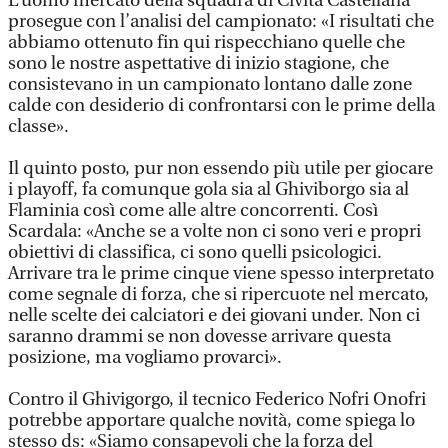
L’uomo mercato della squadra di Civita Castellana
prosegue con l’analisi del campionato: «I risultati che
abbiamo ottenuto fin qui rispecchiano quelle che
sono le nostre aspettative di inizio stagione, che
consistevano in un campionato lontano dalle zone
calde con desiderio di confrontarsi con le prime della
classe».
Il quinto posto, pur non essendo più utile per giocare
i playoff, fa comunque gola sia al Ghiviborgo sia al
Flaminia così come alle altre concorrenti. Così
Scardala: «Anche se a volte non ci sono veri e propri
obiettivi di classifica, ci sono quelli psicologici.
Arrivare tra le prime cinque viene spesso interpretato
come segnale di forza, che si ripercuote nel mercato,
nelle scelte dei calciatori e dei giovani under. Non ci
saranno drammi se non dovesse arrivare questa
posizione, ma vogliamo provarci».
Contro il Ghivigorgo, il tecnico Federico Nofri Onofri
potrebbe apportare qualche novità, come spiega lo
stesso ds: «Siamo consapevoli che la forza del