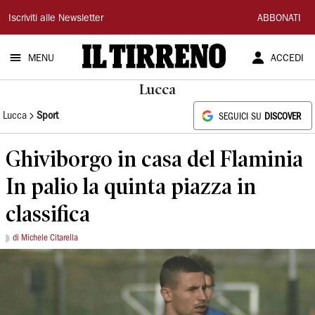
Il
Iscriviti alle Newsletter
ABBONATI
Tirreno
MENU
ACCEDI
Lucca
Lucca
Sport
SEGUICI SU
DISCOVER
Ghiviborgo in casa del Flaminia
In palio la quinta piazza in
classifica
di Michele Citarella