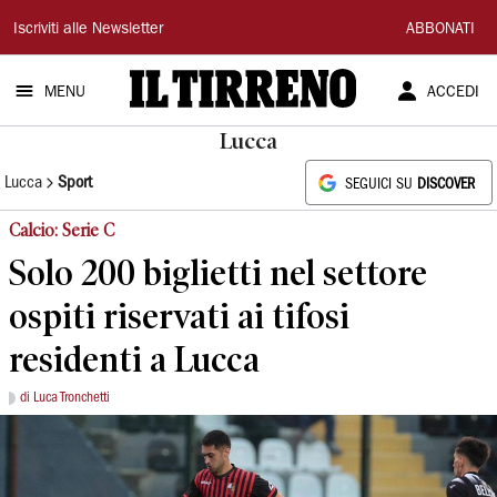
Il
Iscriviti alle Newsletter
ABBONATI
Tirreno
MENU
ACCEDI
Lucca
Lucca
Sport
SEGUICI SU
DISCOVER
Calcio: Serie C
Solo 200 biglietti nel settore
ospiti riservati ai tifosi
residenti a Lucca
di Luca Tronchetti