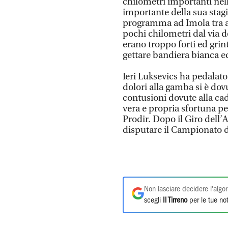
chilometri importanti ne
importante della sua stag
programma ad Imola tra a
pochi chilometri dal via d
erano troppo forti ed gri
gettare bandiera bianca e
Ieri Luksevics ha pedalato
dolori alla gamba si è do
contusioni dovute alla cad
vera e propria sfortuna p
Prodir. Dopo il Giro dell
disputare il Campionato 
Non lasciare decidere l'algor
scegli
Il Tirreno
per le tue not