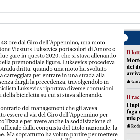
 48 ore dal Giro dell’Appennino, una moto
ttone Viesturs Luksevics portacolori di Amore e
Il lut
i due gare in questo 2020, che si stava allenando
Morto
della premondiale ligure. Luksevics procedeva
del d
 strada dritta, quando una moto ha svoltato
arriv
 carreggiata per entrare in una strada alla
e senza dargli la precedenza, travolgendolo in
di Gio
iclista Luksevics riportava diverse contusioni
a della bicicletta su cui si stava allenando.
Il ra
I lup
 contrario del management che gli aveva
fuga 
uto essere al via del Giro dell’Appennino per
mie 
o Tizza e per avere anche la soddisfazione di
di Red
ufficiale dalla conquista del titolo nazionale, la
e. Ma soprattutto ha voluto partire per mettere