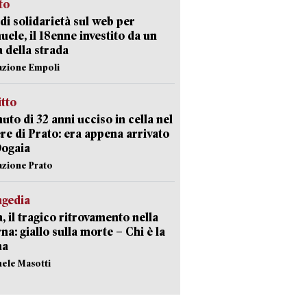
sto
di solidarietà sul web per
ele, il 18enne investito da un
a della strada
azione Empoli
itto
uto di 32 anni ucciso in cella nel
re di Prato: era appena arrivato
Dogaia
azione Prato
agedia
, il tragico ritrovamento nella
rna: giallo sulla morte – Chi è la
ma
hele Masotti