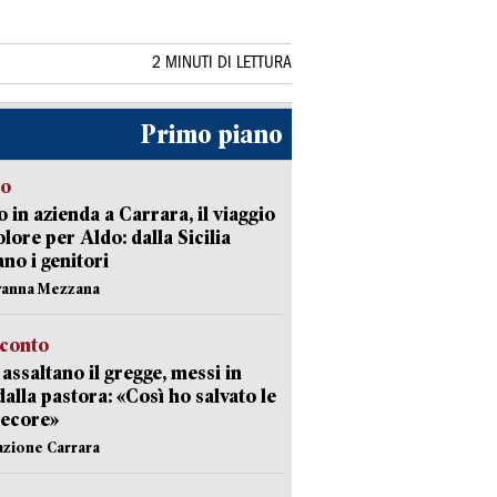
2 MINUTI DI LETTURA
Primo piano
to
 in azienda a Carrara, il viaggio
olore per Aldo: dalla Sicilia
ano i genitori
vanna Mezzana
cconto
i assaltano il gregge, messi in
dalla pastora: «Così ho salvato le
pecore»
azione Carrara