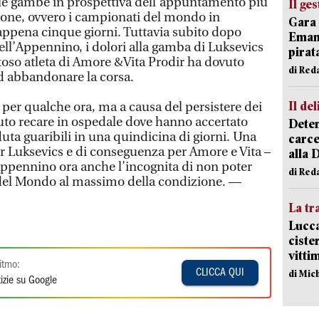
lle gambe in prospettiva dell’appuntamento più
Il ge
ione, ovvero i campionati del mondo in
Gara 
ppena cinque giorni. Tuttavia subito dopo
Emanu
ell’Appennino, i dolori alla gamba di Luksevics
pirat
ntoso atleta di Amore &Vita Prodir ha dovuto
di Red
d abbandonare la corsa.
Il del
 per qualche ora, ma a causa del persistere dei
vuto recare in ospedale dove hanno accertato
Deten
uta guaribili in una quindicina di giorni. Una
carce
er Luksevics e di conseguenza per Amore e Vita –
alla 
’Appennino ora anche l’incognita di non poter
di Red
del Mondo al massimo della condizione. —
La tr
Lucca
ciste
vitti
itmo:
CLICCA QUI
di Mic
izie su Google