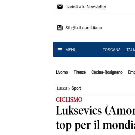
Il
Iscriviti alle Newsletter
Tirreno
Sfoglia il quotidiano
MENU
TOSCANA
ITAL
Livorno
Firenze
Cecina-Rosignano
Emp
Lucca
Sport
CICLISMO
Luksevics (Amore
top per il mondi