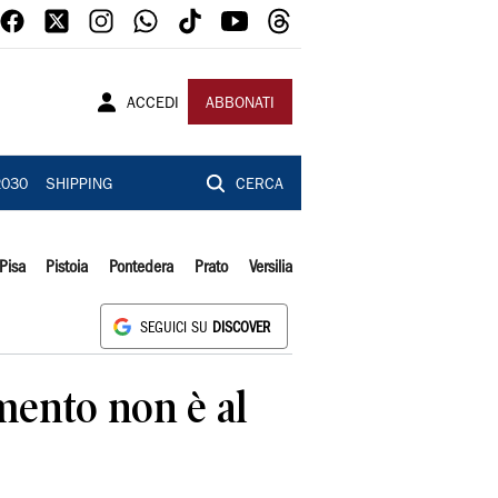
ACCEDI
ABBONATI
2030
SHIPPING
CERCA
Pisa
Pistoia
Pontedera
Prato
Versilia
SEGUICI SU
DISCOVER
mento non è al