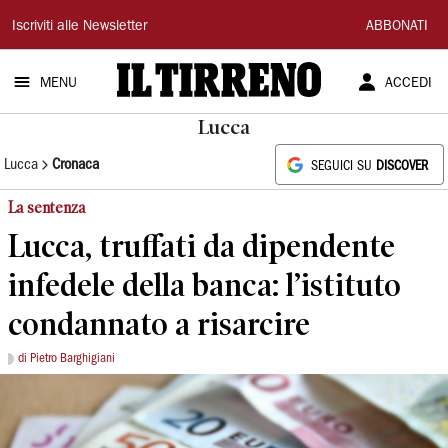
Il
Iscriviti alle Newsletter
ABBONATI
Tirreno
MENU
ACCEDI
Lucca
Lucca
Cronaca
SEGUICI SU
DISCOVER
La sentenza
Lucca, truffati da dipendente
infedele della banca: l’istituto
condannato a risarcire
di Pietro Barghigiani