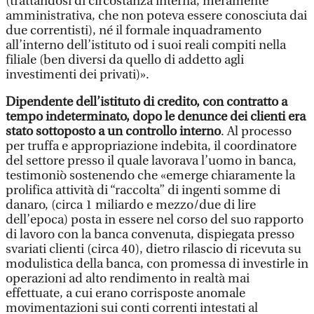
(trattandosi di circostanza interna, meramente
amministrativa, che non poteva essere conosciuta dai
due correntisti), né il formale inquadramento
all’interno dell’istituto od i suoi reali compiti nella
filiale (ben diversi da quello di addetto agli
investimenti dei privati)».
Dipendente dell’istituto di credito, con contratto a
tempo indeterminato, dopo le denunce dei clienti era
stato sottoposto a un controllo interno
. Al processo
per truffa e appropriazione indebita, il coordinatore
del settore presso il quale lavorava l’uomo in banca,
testimoniò sostenendo che «emerge chiaramente la
prolifica attività di “raccolta” di ingenti somme di
danaro, (circa 1 miliardo e mezzo/due di lire
dell’epoca) posta in essere nel corso del suo rapporto
di lavoro con la banca convenuta, dispiegata presso
svariati clienti (circa 40), dietro rilascio di ricevuta su
modulistica della banca, con promessa di investirle in
operazioni ad alto rendimento in realtà mai
effettuate, a cui erano corrisposte anomale
movimentazioni sui conti correnti intestati al