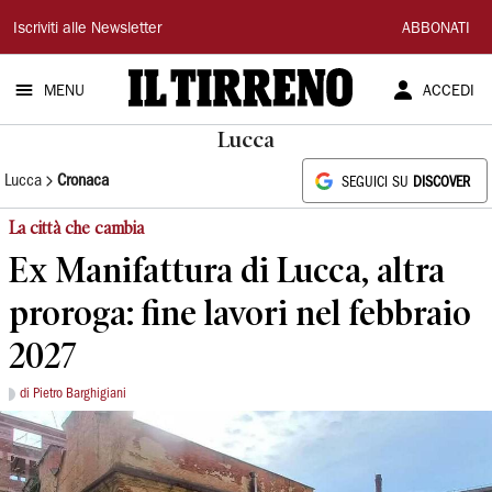
Il
Iscriviti alle Newsletter
ABBONATI
Tirreno
MENU
ACCEDI
Lucca
Lucca
Cronaca
SEGUICI SU
DISCOVER
La città che cambia
Ex Manifattura di Lucca, altra
proroga: fine lavori nel febbraio
2027
di Pietro Barghigiani