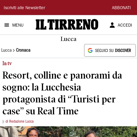
Il
Iscriviti alle Newsletter
ABBONATI
Tirreno
MENU
ACCEDI
Lucca
Lucca
Cronaca
SEGUICI SU
DISCOVER
In tv
Resort, colline e panorami da
sogno: la Lucchesia
protagonista di “Turisti per
case” su Real Time
di Redazione Lucca