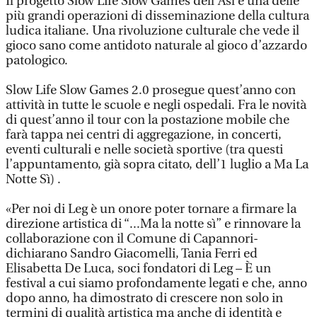
Il progetto Slow Life Slow Games dell’Asl è una delle
più grandi operazioni di disseminazione della cultura
ludica italiane. Una rivoluzione culturale che vede il
gioco sano come antidoto naturale al gioco d’azzardo
patologico.
Slow Life Slow Games 2.0 prosegue quest’anno con
attività in tutte le scuole e negli ospedali. Fra le novità
di quest’anno il tour con la postazione mobile che
farà tappa nei centri di aggregazione, in concerti,
eventi culturali e nelle società sportive (tra questi
l’appuntamento, già sopra citato, dell’1 luglio a Ma La
Notte Sì) .
«Per noi di Leg è un onore poter tornare a firmare la
direzione artistica di “...Ma la notte sì” e rinnovare la
collaborazione con il Comune di Capannori-
dichiarano Sandro Giacomelli, Tania Ferri ed
Elisabetta De Luca, soci fondatori di Leg – È un
festival a cui siamo profondamente legati e che, anno
dopo anno, ha dimostrato di crescere non solo in
termini di qualità artistica ma anche di identità e