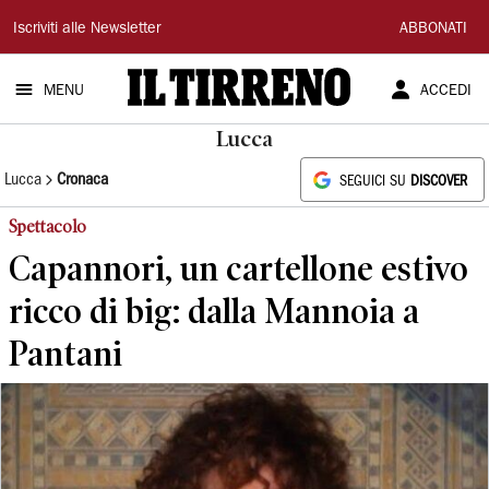
Il
Iscriviti alle Newsletter
ABBONATI
Tirreno
MENU
ACCEDI
Lucca
Lucca
Cronaca
SEGUICI SU
DISCOVER
Spettacolo
Capannori, un cartellone estivo
ricco di big: dalla Mannoia a
Pantani