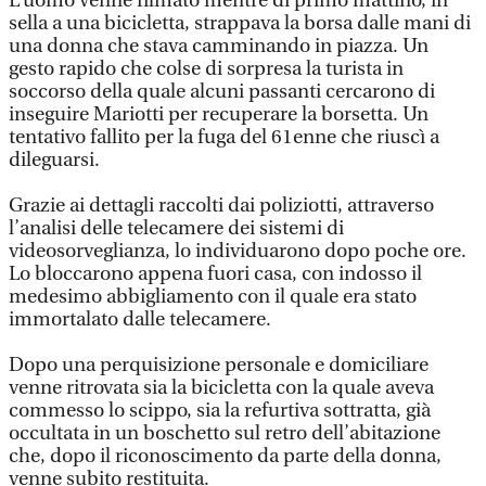
L’uomo venne filmato mentre di primo mattino, in
sella a una bicicletta, strappava la borsa dalle mani di
una donna che stava camminando in piazza. Un
gesto rapido che colse di sorpresa la turista in
soccorso della quale alcuni passanti cercarono di
inseguire Mariotti per recuperare la borsetta. Un
tentativo fallito per la fuga del 61enne che riuscì a
dileguarsi.
Grazie ai dettagli raccolti dai poliziotti, attraverso
l’analisi delle telecamere dei sistemi di
videosorveglianza, lo individuarono dopo poche ore.
Lo bloccarono appena fuori casa, con indosso il
medesimo abbigliamento con il quale era stato
immortalato dalle telecamere.
Dopo una perquisizione personale e domiciliare
venne ritrovata sia la bicicletta con la quale aveva
commesso lo scippo, sia la refurtiva sottratta, già
occultata in un boschetto sul retro dell’abitazione
che, dopo il riconoscimento da parte della donna,
venne subito restituita.