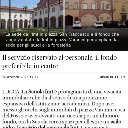
◗
La sede dell'Imt in piazza San Francesco e il fondo che
viene valutato da Imt in piazza Varanini per ampliare la
sede per gli studi e la foresteria
Il servizio riservato al personale, il fondo
preferibile in centro
28 dicembre 2025 17:11
3 MINUTI DI LETTURA
LUCCA. La
Scuola Imt
è protagonista di una vivacità
immobiliare che dà il senso di una proiezione
espansiva dell’istituzione accademica. Dopo aver
messo gli occhi sugli immobili di piazza Varanini e via
del Fosso e aver avviato una ricerca per un ulteriore
fondo, ora la Scuola cerca spazi per allestire un
asilo
nido
al
servizio del personale Imt
. Una risposta