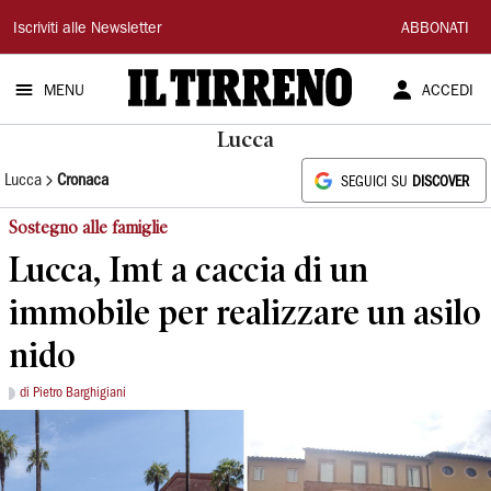
Il
Iscriviti alle Newsletter
ABBONATI
Tirreno
MENU
ACCEDI
Lucca
Lucca
Cronaca
SEGUICI SU
DISCOVER
Sostegno alle famiglie
Lucca, Imt a caccia di un
immobile per realizzare un asilo
nido
di Pietro Barghigiani