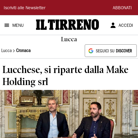
Il
Iscriviti alle Newsletter
ABBONATI
Tirreno
MENU
ACCEDI
Lucca
Lucca
Cronaca
SEGUICI SU
DISCOVER
Lucchese, si riparte dalla Make
Holding srl