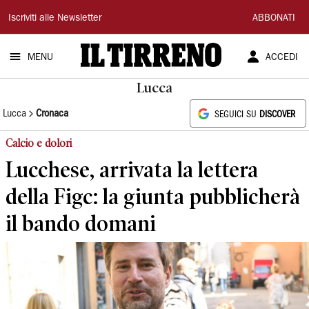
Il
Iscriviti alle Newsletter
ABBONATI
Tirreno
MENU
ACCEDI
Lucca
Lucca
Cronaca
SEGUICI SU
DISCOVER
Calcio e dolori
Lucchese, arrivata la lettera
della Figc: la giunta pubblicherà
il bando domani