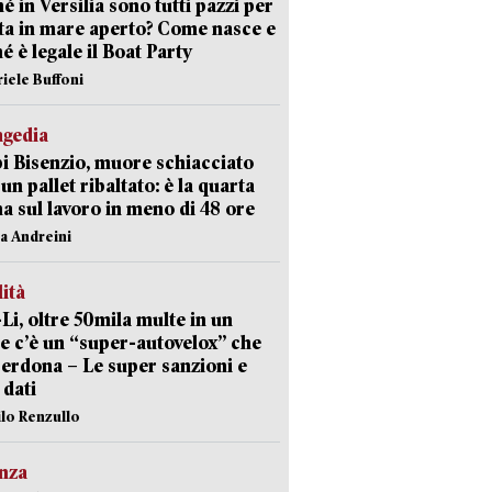
é in Versilia sono tutti pazzi per
sta in mare aperto? Come nasce e
é è legale il Boat Party
riele Buffoni
agedia
 Bisenzio, muore schiacciato
 un pallet ribaltato: è la quarta
ma sul lavoro in meno di 48 ore
na Andreini
lità
-Li, oltre 50mila multe in un
e c’è un “super-autovelox” che
erdona – Le super sanzioni e
i dati
ilo Renzullo
nza