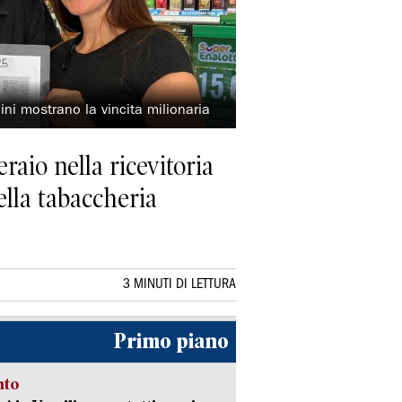
ni mostrano la vincita milionaria
raio nella ricevitoria
ella tabaccheria
3 MINUTI DI LETTURA
Primo piano
nto