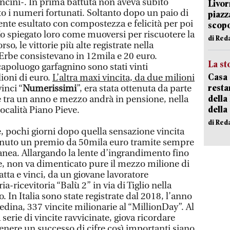
oncini-. In prima battuta non aveva subito
Livor
to i numeri fortunati. Soltanto dopo un paio di
piazz
nte esultato con compostezza e felicità per poi
scopo
Ho spiegato loro come muoversi per riscuotere la
di Red
rso, le vittorie più alte registrate nella
e Erbe consistevano in 12mila e 20 euro.
La st
 capoluogo garfagnino sono stati vinti
Casa 
ioni di euro.
L’altra maxi vincita, da due milioni
resta
vinci “
Numerissimi
”, era stata ottenuta da parte
della
 tra un anno e mezzo andrà in pensione, nella
della
località Piano Pieve.
di Red
, pochi giorni dopo quella sensazione vincita
tenuto un premio da 50mila euro tramite sempre
ntanea. Allargando la lente d’ingrandimento fino
re, non va dimenticato pure il mezzo milione di
tta e vinci, da un giovane lavoratore
a-ricevitoria “Balù 2” in via di Tiglio nella
. In Italia sono state registrate dal 2018, l’anno
hedina, 337 vincite milionarie al “MillionDay”. Al
serie di vincite ravvicinate, giova ricordare
enere un successo di cifre così importanti siano