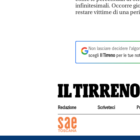
infinitesimali. Occorre g
restare vittime di una pe
Non lasciare decidere l'algor
scegli
Il Tirreno
per le tue not
Redazione
Scriveteci
P