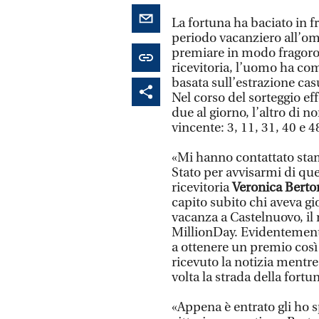
La fortuna ha baciato in f
periodo vacanziero all’om
premiare in modo fragoroso
ricevitoria, l’uomo ha com
basata sull’estrazione cas
Nel corso del sorteggio eff
due al giorno, l’altro di n
vincente: 3, 11, 31, 40 e 4
«Mi hanno contattato stam
Stato per avvisarmi di ques
ricevitoria
Veronica Berto
capito subito chi aveva gi
vacanza a Castelnuovo, il 
MillionDay. Evidentemente
a ottenere un premio così a
ricevuto la notizia mentre
volta la strada della fortu
«Appena è entrato gli ho s