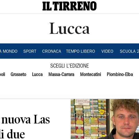
Lucca
IA MONDO
SPORT
CRONACA
TEMPO LIBERO
VIDEO
SCUOLA 
SCEGLI L'EDIZIONE
oli
Grosseto
Lucca
Massa-Carrara
Montecatini
Piombino-Elba
 nuova Las
i due