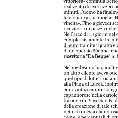
vittoriosa- continua Bert
realizzato di aver azzecca
minuti, l’uomo ha finalme
telefonare a sua moglie. 
vincita». Fino a giovedì sco
ricevitoria di piazza dell
Nell’arco di 13 giorni nel
complessivamente tre mil
di euro
tramite il gratta e 
di un operaio 60enne, che
ricevitoria “Da Beppe”
in 
Nel medesimo bar, inoltre
un altro cliente aveva ot
quel tipo di lotteria ista
alla Piana di Lucca, inolt
euro vinto, sempre con gra
capannorese nella cartoleri
frazione di Pieve San Paolo
della creazione di tale sc
netto di questa clamorosa 
come le percentuali di ott