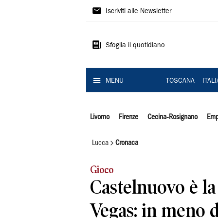
Il
Iscriviti alle Newsletter
Tirreno
Sfoglia il quotidiano
MENU
TOSCANA
ITAL
Livorno
Firenze
Cecina-Rosignano
Emp
Lucca
Cronaca
Gioco
Castelnuovo è la
Vegas: in meno d