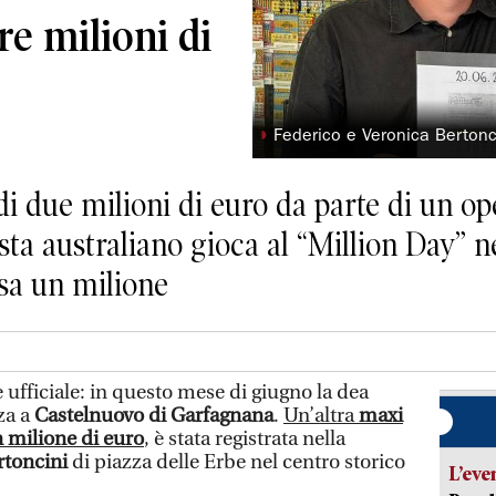
re milioni di
◗
Federico e Veronica Bertonci
i due milioni di euro da parte di un ope
sta australiano gioca al “Million Day” n
asa un milione
ficiale: in questo mese di giugno la dea
za a
Castelnuovo di Garfagnana
.
Un’altra
maxi
 milione di euro
, è stata registrata nella
rtoncini
di piazza delle Erbe nel centro storico
L’eve