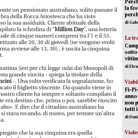
Perch
la fe
ronte un pensionato australiano, solito passare il
perch
bra della Rocca Ariostesca che ha visto
 la sua assiduità. Cliente abituale della
di Gab
pilato la schedina di “
Million Day
”, una lotteria
uale di cinque numeri compresi tra l’1 e il 55.
La tr
ettuato alle 20, 30 di giovedì (ne vengono svolti
Campi
orma avviene alle 13, 30) , è uscita la cinquina
sotto
8.
vitti
di Ele
attina (ieri per chi legge
nda
) dai Monopoli di
ta grande vincita - spiega la titolare della
ncini
-. Una volta verificata la segnalazione, ho
Viabi
ocato il biglietto vincente. Da quando viene in
Fi-Pi
nostro cliente ha sempre e soltanto compilato il
anno 
 era destino che, prima o poi, sarebbe riuscito
non p
lto». E dire che il cittadino australiano ha
tutti 
 si stava recando, di nuovo, per tentare un’altra
di Dan
na.
Viole
piegato che la sua cinquina era quella