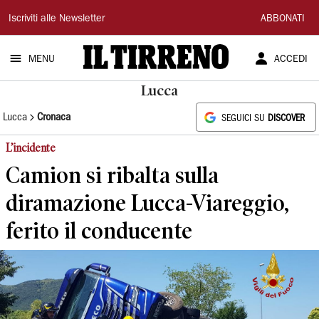
Il
Iscriviti alle Newsletter
ABBONATI
Tirreno
MENU
ACCEDI
Lucca
Lucca
Cronaca
SEGUICI SU
DISCOVER
L’incidente
Camion si ribalta sulla
diramazione Lucca-Viareggio,
ferito il conducente