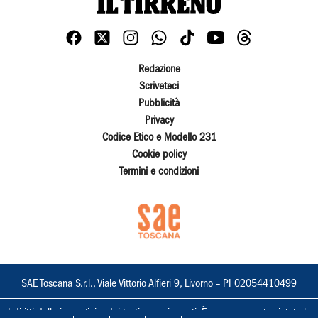
Redazione
Scriveteci
Pubblicità
Privacy
Codice Etico e Modello 231
Cookie policy
Termini e condizioni
SAE Toscana S.r.l., Viale Vittorio Alfieri 9, Livorno – PI 02054410499
I diritti delle immagini e dei testi sono riservati. È espressamente vietata la