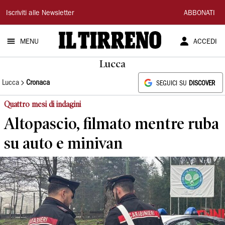
Il
Iscriviti alle Newsletter
ABBONATI
Tirreno
MENU
ACCEDI
Lucca
Lucca
Cronaca
SEGUICI SU
DISCOVER
Quattro mesi di indagini
Altopascio, filmato mentre ruba
su auto e minivan