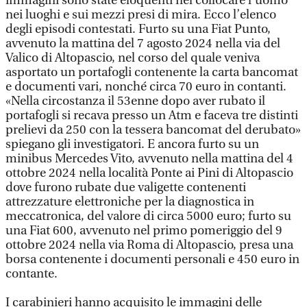
immagini sono state eloquenti nel collocare l’uomo
nei luoghi e sui mezzi presi di mira. Ecco l’elenco
degli episodi contestati. Furto su una Fiat Punto,
avvenuto la mattina del 7 agosto 2024 nella via del
Valico di Altopascio, nel corso del quale veniva
asportato un portafogli contenente la carta bancomat
e documenti vari, nonché circa 70 euro in contanti.
«Nella circostanza il 53enne dopo aver rubato il
portafogli si recava presso un Atm e faceva tre distinti
prelievi da 250 con la tessera bancomat del derubato»
spiegano gli investigatori. E ancora furto su un
minibus Mercedes Vito, avvenuto nella mattina del 4
ottobre 2024 nella località Ponte ai Pini di Altopascio
dove furono rubate due valigette contenenti
attrezzature elettroniche per la diagnostica in
meccatronica, del valore di circa 5000 euro; furto su
una Fiat 600, avvenuto nel primo pomeriggio del 9
ottobre 2024 nella via Roma di Altopascio, presa una
borsa contenente i documenti personali e 450 euro in
contante.
I carabinieri hanno acquisito le immagini delle