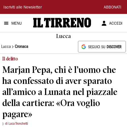
Il
Iscriviti alle Newsletter
ABBONATI
Tirreno
MENU
ACCEDI
Lucca
Lucca
Cronaca
SEGUICI SU
DISCOVER
Il delitto
Marjan Pepa, chi è l’uomo che
ha confessato di aver sparato
all’amico a Lunata nel piazzale
della cartiera: «Ora voglio
pagare»
di Luca Tronchetti