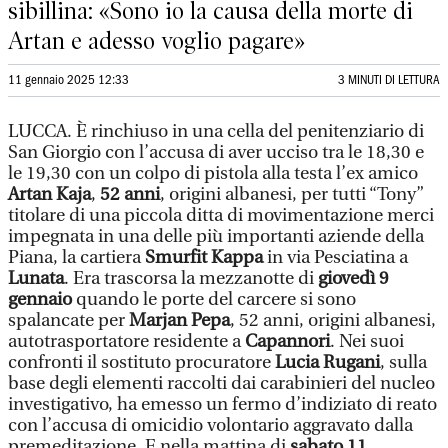
sibillina: «Sono io la causa della morte di
Artan e adesso voglio pagare»
11 gennaio 2025 12:33
3 MINUTI DI LETTURA
LUCCA. È rinchiuso in una cella del penitenziario di
San Giorgio con l’accusa di aver ucciso tra le 18,30 e
le 19,30 con un colpo di pistola alla testa l’ex amico
Artan Kaja
,
52 anni
, origini albanesi, per tutti “Tony”
titolare di una piccola ditta di movimentazione merci
impegnata in una delle più importanti aziende della
Piana, la cartiera
Smurfit Kappa
in via Pesciatina a
Lunata
. Era trascorsa la mezzanotte di
giovedì 9
gennaio
quando le porte del carcere si sono
spalancate per
Marjan Pepa
, 52 anni, origini albanesi,
autotrasportatore residente a
Capannori
. Nei suoi
confronti il sostituto procuratore
Lucia Rugani
, sulla
base degli elementi raccolti dai carabinieri del nucleo
investigativo, ha emesso un fermo d’indiziato di reato
con l’accusa di omicidio volontario aggravato dalla
premeditazione. E nella mattina di
sabato 11