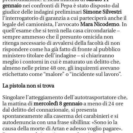
gennaio
nei confronti di Pepa è stato disposto dal
giudice delle indagini preliminari
Simone Silvestri
l’interrogatorio di garanzia a cui parteciperà anche il
legale del camionista, l’avvocato
Mara Nicodemo
. In
quell’esame che si terrà nella casa circondariale –
sempre ammesso che il presunto omicida non
ritenga necessario di avvalersi della facoltà di non
rispondere come ha già fatto di fronte al pubblico
ministero titolare dell’indagine – si chiariranno
meglio i contorni in cui è maturato un delitto che,
almeno nelle prime 48 ore, gli inquirenti avevano
etichettato come “malore” o “incidente sul lavoro”.
La pistola non si trova
Singolare l’atteggiamento dell’autotrasportatore che,
la mattina di
mercoledì 8 gennaio
a meno di 24 ore
dal delitto del connazionale, si presenta
spontaneamente alla caserma dei carabinieri e si
autodenuncia con una frase sibillina: «Sono io la
causa della morte di Artan e adesso voglio pagare».