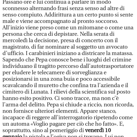
Passano ore e lui continua a parlare in modo
sconnesso alternando frasi senza senso ad altre di
senso compiuto. Addirittura a un certo punto si sente
male e viene accompagnato al pronto soccorso.
All’inizio viene preso come un mitomane o come una
persona che cerca di depistare. Nella serata di
mercoledì la decisione, presa di concerto con il
magistrato, di far nominare al soggetto un avvocato
d’ufficio. I carabinieri iniziano a districare la matassa.
Sapendo che Pepa conosce bene i luoghi del crimine
individuano il tragitto percorso dall’autotrasportatore
per eludere le telecamere di sorveglianza e
posizionarsi in una zona buia e poco accessibile
scavalcando il muretto che confina tra l’azienda e il
cimitero di Lunata. I rilievi della scientifica sul posto
hanno esito positivo. Ci sono tracce, ma non c’è
l’arma del delitto. Pepa si chiude a riccio, non ricorda,
non fornisce ulteriori elementi. Appare stanco,
incapace di reggere all’interrogatorio ripetendo come
un automa «Voglio pagare per ciò che ho fatto». E,
soprattutto, sino al pomeriggio di
venerdì 10
gennaio
la pistola e l’ogiva non si trovano. Lui non