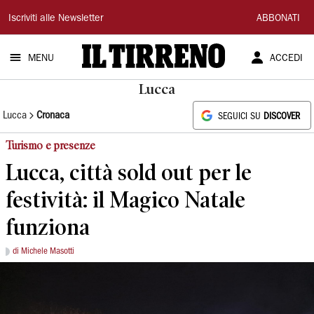
Il
Iscriviti alle Newsletter
ABBONATI
Tirreno
MENU
ACCEDI
Lucca
Lucca
Cronaca
SEGUICI SU
DISCOVER
Turismo e presenze
Lucca, città sold out per le
festività: il Magico Natale
funziona
di Michele Masotti