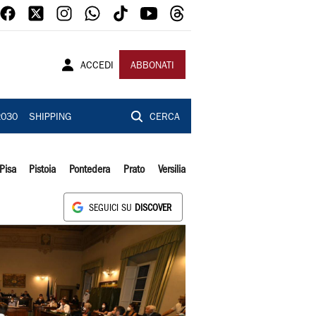
ACCEDI
ABBONATI
2030
SHIPPING
CERCA
Pisa
Pistoia
Pontedera
Prato
Versilia
SEGUICI SU
DISCOVER