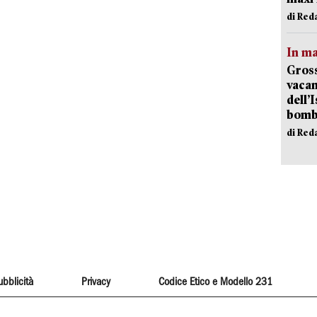
di Red
In ma
Gross
vacan
dell’
bom
di Red
ubblicità
Privacy
Codice Etico e Modello 231