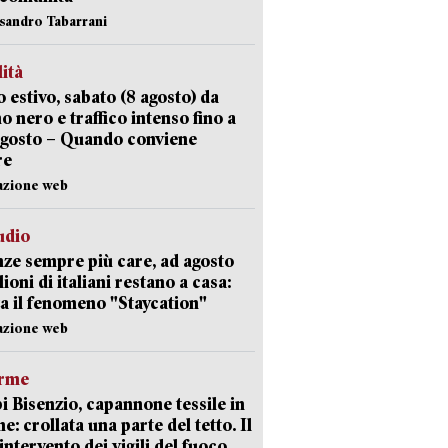
ssandro Tabarrani
lità
 estivo, sabato (8 agosto) da
no nero e traffico intenso fino a
agosto – Quando conviene
re
azione web
udio
ze sempre più care, ad agosto
lioni di italiani restano a casa:
a il fenomeno "Staycation"
azione web
arme
 Bisenzio, capannone tessile in
e: crollata una parte del tetto. Il
intervento dei vigili del fuoco