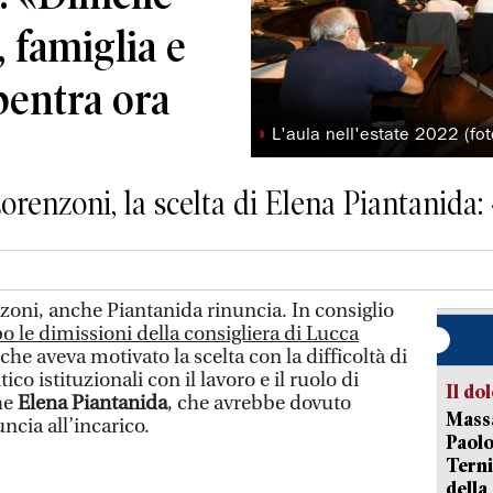
, famiglia e
bentra ora
◗
L'aula nell'estate 2022 (fot
orenzoni, la scelta di Elena Piantanida
oni, anche Piantanida rinuncia. In consiglio
 le dimissioni della consigliera di Lucca
 che aveva motivato la scelta con la difficoltà di
ico istituzionali con il lavoro e il ruolo di
Il do
he
Elena Piantanida
, che avrebbe dovuto
Massa
ncia all’incarico.
Paolo
Terni
della