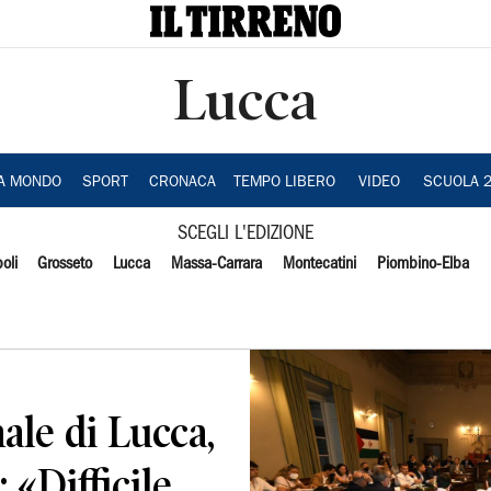
Lucca
IA MONDO
SPORT
CRONACA
TEMPO LIBERO
VIDEO
SCUOLA 
SCEGLI L'EDIZIONE
oli
Grosseto
Lucca
Massa-Carrara
Montecatini
Piombino-Elba
le di Lucca,
 «Difficile