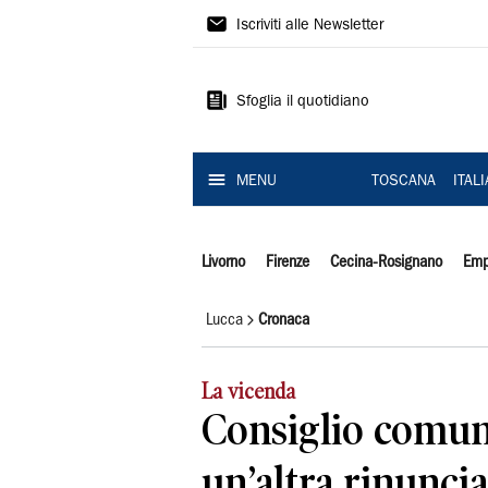
Il
Iscriviti alle Newsletter
Tirreno
Sfoglia il quotidiano
MENU
TOSCANA
ITAL
Livorno
Firenze
Cecina-Rosignano
Emp
Lucca
Cronaca
La vicenda
Consiglio comuna
un’altra rinuncia: