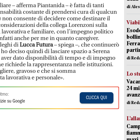
liare – afferma Piantanida – è fatta di tanti
di Ale
ponsabilità costante di prendersi cura di qualcun
e) non consente di decidere come destinare il
Viabi
considerazioni della collega Lorenzoni sulla
Esodo
ta lavorativa e familiare, con l’impegno politico
bolli
 infatti anche per me in quanto caregiver.
Ferr
leghi di
Lucca Futura
– spiega –, che continuerò
parti
 ho deciso quindi di lasciare spazio a Serena
r aver dato disponibilità di tempo e di impegno
di Red
he richiede la rappresentanza nelle istituzioni.
igliere, gravoso e che si somma
Lo st
ta lavorativa e personale».
Vacan
24 mi
avanz
itmo:
CLICCA QUI
izie su Google
di Red
L’all
Campi
fiamm
maxi 