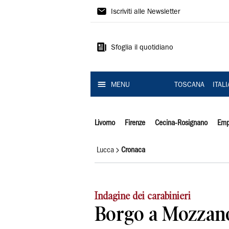
Il
Iscriviti alle Newsletter
Tirreno
Sfoglia il quotidiano
MENU
TOSCANA
ITAL
Livorno
Firenze
Cecina-Rosignano
Emp
Lucca
Cronaca
Indagine dei carabinieri
Borgo a Mozzano,