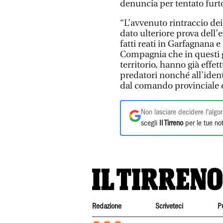
denuncia per tentato furto
“L’avvenuto rintraccio dei
dato ulteriore prova dell’ef
fatti reati in Garfagnana e
Compagnia che in questi gi
territorio, hanno già effett
predatori nonché all’identi
dal comando provinciale 
Non lasciare decidere l'algor
scegli
Il Tirreno
per le tue not
Redazione
Scriveteci
P