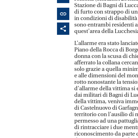
Stazione di Bagni di Lucc
di furto con strappo di un
in condizioni di disabilità
sono entrambi residenti al
quest’area della Lucchesi
L’allarme era stato lancia
Piano della Rocca di Borgo
donna con la scusa di chi
afferrato la collana cerca
solo grazie a quella mini
e alle dimensioni del moni
rotto nonostante la tensi
d’allarme della vittima si 
dai militari di Bagni di Lu
della vittima, veniva im
di Castelnuovo di Garfagna
territorio con l’ausilio di
permesso ad una pattuglia
di rintracciare i due ment
riconoscimento da parte de