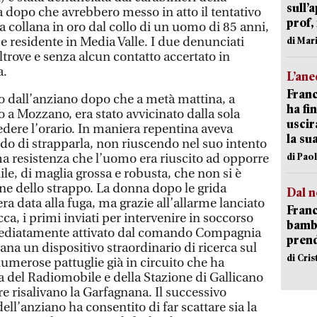
sull’
a dopo che avrebbero messo in atto il tentativo
prof,
a collana in oro dal collo di un uomo di 85 anni,
 e residente in Media Valle. I due denunciati
di Mar
trove e senza alcun contatto accertato in
a.
L’an
Franc
to dall’anziano dopo che a metà mattina, a
ha fin
 a Mozzano, era stato avvicinato dalla sola
uscir
edere l’orario. In maniera repentina aveva
la su
ndo di strapparla, non riuscendo nel suo intento
di Pao
ma resistenza che l’uomo era riuscito ad opporre
le, di maglia grossa e robusta, che non si è
one dello strappo. La donna dopo le grida
Dal n
era data alla fuga, ma grazie all’allarme lanciato
Franc
cca, i primi inviati per intervenire in soccorso
bambi
mediatamente attivato dal comando Compagnia
pren
na un dispositivo straordinario di ricerca sul
di Cri
 numerose pattuglie già in circuito che ha
 del Radiomobile e della Stazione di Gallicano
re risalivano la Garfagnana. Il successivo
ll’anziano ha consentito di far scattare sia la