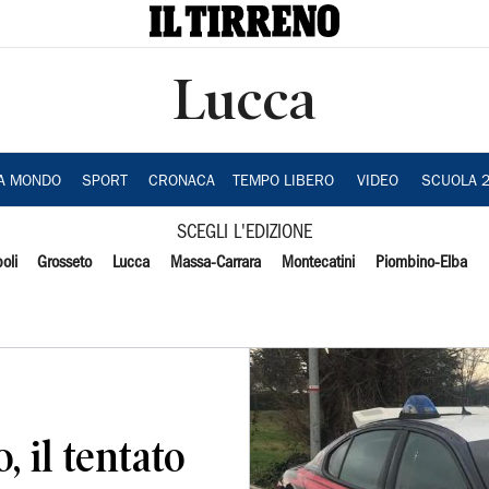
Lucca
IA MONDO
SPORT
CRONACA
TEMPO LIBERO
VIDEO
SCUOLA 
SCEGLI L'EDIZIONE
oli
Grosseto
Lucca
Massa-Carrara
Montecatini
Piombino-Elba
 il tentato