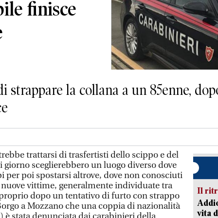
ile finisce
e
 strappare la collana a un 85enne, dopo 
ce
 trattarsi di trasfertisti dello scippo e del
i giorno sceglierebbero un luogo diverso dove
pi per poi spostarsi altrove, dove non conosciuti
 di nuove vittime, generalmente individuate tra
Il rit
 proprio dopo un tentativo di furto con strappo
Addio
orgo a Mozzano che una coppia di nazionalità
vita 
è stata denunciata dai carabinieri della