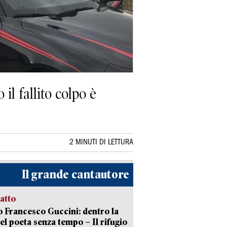
il fallito colpo è
2 MINUTI DI LETTURA
Il grande cantautore
ratto
 Francesco Guccini: dentro la
del poeta senza tempo – Il rifugio