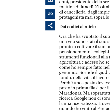
anni, presidente della sez
mattina di
lunedì 21 otto
di cancelleria, dagli impie
protagonista mai sopra le 
Dai codici al miele
Ora che ha svuotato il suo 
una vita sono stati il suo
pronto a coltivare il suo 
pensionamento i colleghi 
strumenti funzionali alla
agricoltura e adesso ho s
come ho sempre fatto nell
genuino». Sorride il giudi
fondo, nella vita, il lavor
Perché uno spazio dev’ess
posto in prima fila è per i
Maradona). Ma soprattutto
ricerca Google non ci sono
la mia riservatezza. Trov
quando ho vinto al Fantac