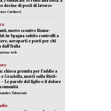
a, i sindacati: «Pronti alla lotta, a
io decine di posti di lavoro»
enzo Carducci
ica
nti, nuovo scontro Roma-
d: in Spagna subito controlli a
iere, aeroporti e porti per chi
 dall’Italia
azione web
lore
: chiesa gremita per l'addio a
 e Graziella, morti sulla Rieti-
 – Le parole del figlio e il dolore
 comunità
ssandro Tabarrani
udio