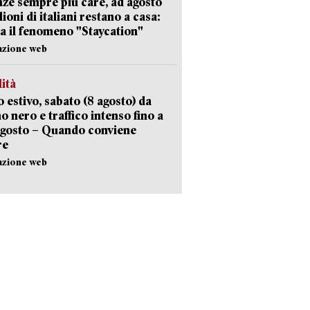
ze sempre più care, ad agosto
lioni di italiani restano a casa:
a il fenomeno "Staycation"
azione web
lità
 estivo, sabato (8 agosto) da
no nero e traffico intenso fino a
agosto – Quando conviene
re
azione web