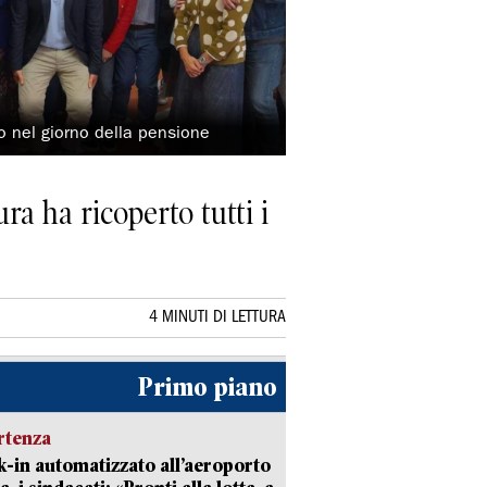
o nel giorno della pensione
ra ha ricoperto tutti i
4 MINUTI DI LETTURA
Primo piano
rtenza
-in automatizzato all’aeroporto