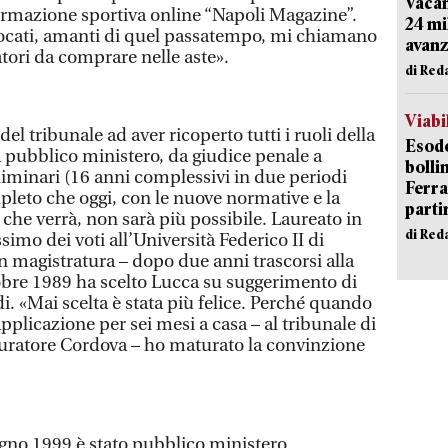
Vacan
formazione sportiva online “Napoli Magazine”.
24 mi
ocati, amanti di quel passatempo, mi chiamano
avanz
atori da comprare nelle aste».
di Red
Viabi
del tribunale ad aver ricoperto tutti i ruoli della
Esodo
a pubblico ministero, da giudice penale a
bolli
liminari (16 anni complessivi in due periodi
Ferr
pleto che oggi, con le nuove normative e la
parti
 che verrà, non sarà più possibile. Laureato in
di Red
imo dei voti all’Università Federico II di
in magistratura – dopo due anni trascorsi alla
tobre 1989 ha scelto Lucca su suggerimento di
. «Mai scelta è stata più felice. Perché quando
pplicazione per sei mesi a casa – al tribunale di
curatore Cordova – ho maturato la convinzione
gno 1999 è stato pubblico ministero