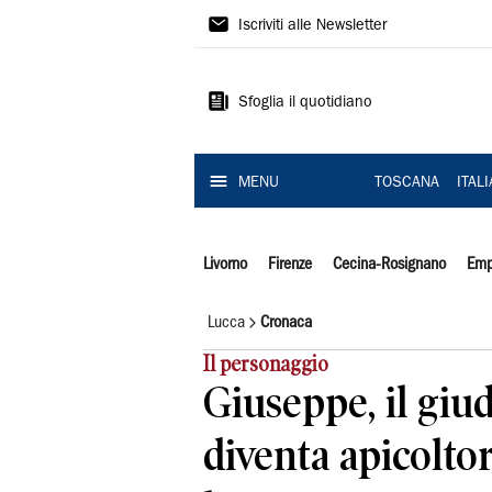
Il
Iscriviti alle Newsletter
Tirreno
Sfoglia il quotidiano
MENU
TOSCANA
ITAL
Livorno
Firenze
Cecina-Rosignano
Emp
Lucca
Cronaca
Il personaggio
Giuseppe, il giu
diventa apicolto