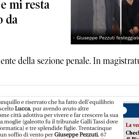
 e mi resta
o da
◗
Giuseppe Pezzuti festeggiat
dente della sezione penale. In magistratu
quillo e riservato che ha fatto dell’equilibrio
 scelto
Lucca
, pur avendo avuto altre
me città adottiva per vivere e far crescere la sua
 moglie (galeotto fu il tribunale Galli Tassi dove
La ve
ormatica) e tre splendide figlie. Trentacinque
Check
un soffio di vento per
Giuseppe Pezzuti
, 67