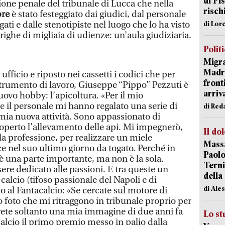
di Pis
ione penale del tribunale di Lucca che nella
risch
bre
è stato festeggiato dai giudici, dal personale
gati e dalle stenotipiste nel luogo che lo ha visto
di Lor
righe di migliaia di udienze: un’aula giudiziaria.
Polit
Migra
Madri
ufficio e riposto nei cassetti i codici che per
front
 strumento di lavoro, Giuseppe “Pippo” Pezzuti è
arriva
nuovo hobby: l’apicoltura. «Per il mio
e il personale mi hanno regalato una serie di
di Red
 mia nuova attività. Sono appassionato di
coperto l’allevamento delle api. Mi impegnerò,
Il do
a professione, per realizzare un miele
Massa
ce nel suo ultimo giorno da togato. Perché in
Paolo
o è una parte importante, ma non è la sola.
Terni
ere dedicato alle passioni. E tra queste un
della
l calcio (tifoso passionale del Napoli e di
di Ale
 al Fantacalcio: «Se cercate sul motore di
 foto che mi ritraggono in tribunale proprio per
erete soltanto una mia immagine di due anni fa
Lo st
alcio il primo premio messo in palio dalla