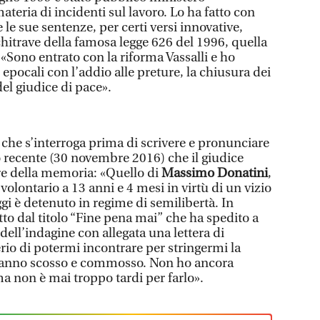
ateria di incidenti sul lavoro. Lo ha fatto con
e le sue sentenze, per certi versi innovative,
hitrave della famosa legge 626 del 1996, quella
 «Sono entrato con la riforma Vassalli e ho
pocali con l’addio alle preture, la chiusura dei
el giudice di pace».
he s’interroga prima di scrivere e pronunciare
 recente (30 novembre 2016) che il giudice
e della memoria: «Quello di
Massimo Donatini
,
lontario a 13 anni e 4 mesi in virtù di un vizio
gi è detenuto in regime di semilibertà. In
etto dal titolo “Fine pena mai” che ha spedito a
ell’indagine con allegata una lettera di
rio di potermi incontrare per stringermi la
hanno scosso e commosso. Non ho ancora
a non è mai troppo tardi per farlo».