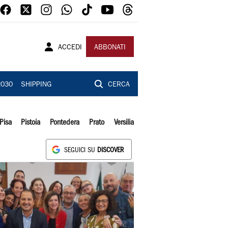
ACCEDI
ABBONATI
2030
SHIPPING
CERCA
Pisa
Pistoia
Pontedera
Prato
Versilia
SEGUICI SU
DISCOVER