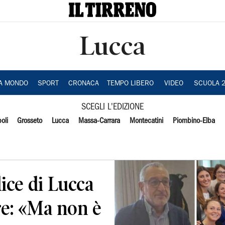
Lucca
IA MONDO
SPORT
CRONACA
TEMPO LIBERO
VIDEO
SCUOLA 
SCEGLI L'EDIZIONE
oli
Grosseto
Lucca
Massa-Carrara
Montecatini
Piombino-Elba
dice di Lucca
re: «Ma non è