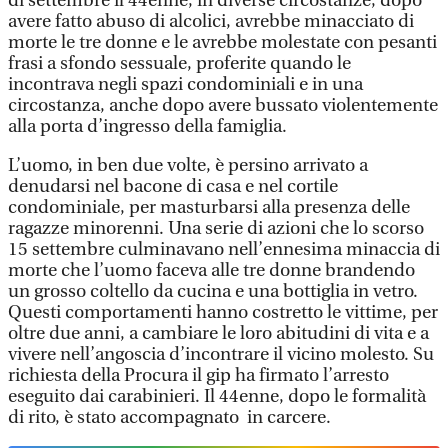
di settembre il 44enne, in diverse circostanze, dopo
avere fatto abuso di alcolici, avrebbe minacciato di
morte le tre donne e le avrebbe molestate con pesanti
frasi a sfondo sessuale, proferite quando le
incontrava negli spazi condominiali e in una
circostanza, anche dopo avere bussato violentemente
alla porta d’ingresso della famiglia.
L’uomo, in ben due volte, è persino arrivato a
denudarsi nel bacone di casa e nel cortile
condominiale, per masturbarsi alla presenza delle
ragazze minorenni. Una serie di azioni che lo scorso
15 settembre culminavano nell’ennesima minaccia di
morte che l’uomo faceva alle tre donne brandendo
un grosso coltello da cucina e una bottiglia in vetro.
Questi comportamenti hanno costretto le vittime, per
oltre due anni, a cambiare le loro abitudini di vita e a
vivere nell’angoscia d’incontrare il vicino molesto. Su
richiesta della Procura il gip ha firmato l’arresto
eseguito dai carabinieri. Il 44enne, dopo le formalità
di rito, è stato accompagnato in carcere.