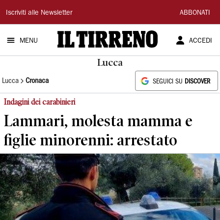
Il
Iscriviti alle Newsletter
ABBONATI
Tirreno
MENU
ACCEDI
Lucca
Lucca
Cronaca
SEGUICI SU
DISCOVER
Indagini dei carabinieri
Lammari, molesta mamma e
figlie minorenni: arrestato