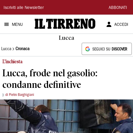
Il
Iscriviti alle Newsletter
ABBONATI
Tirreno
MENU
ACCEDI
Lucca
Lucca
Cronaca
SEGUICI SU
DISCOVER
L’inchiesta
Lucca, frode nel gasolio:
condanne definitive
di Pietro Barghigiani