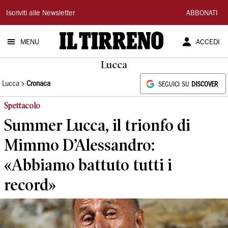
Il
Iscriviti alle Newsletter
ABBONATI
Tirreno
MENU
ACCEDI
Lucca
Lucca
Cronaca
SEGUICI SU
DISCOVER
Spettacolo
Summer Lucca, il trionfo di
Mimmo D’Alessandro:
«Abbiamo battuto tutti i
record»