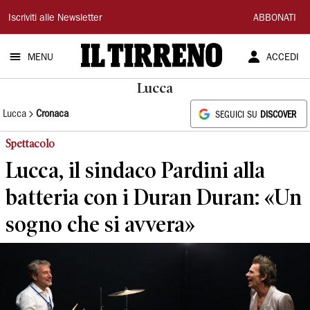
Il
Iscriviti alle Newsletter
ABBONATI
Tirreno
MENU
ACCEDI
Lucca
Lucca
Cronaca
SEGUICI SU
DISCOVER
Spettacolo
Lucca, il sindaco Pardini alla
batteria con i Duran Duran: «Un
sogno che si avvera»