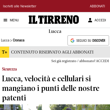
Il
Iscriviti alle Newsletter
ABBONATI
Tirreno
MENU
ACCEDI
Lucca
Lucca
Cronaca
SEGUICI SU
DISCOVER
T+
CONTENUTO RISERVATO AGLI ABBONATI
Sei già registrato / abbonato? ACCEDI
Sicurezza
Lucca, velocità e cellulari si
mangiano i punti delle nostre
patenti