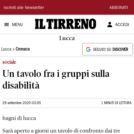
Il
Iscriviti alle Newsletter
ABBONATI
Tirreno
MENU
ACCEDI
Lucca
Lucca
Cronaca
SEGUICI SU
DISCOVER
sociale
Un tavolo fra i gruppi sulla
disabilità
29 settembre 2020 03:05
1 MINUTI DI LETTURA
bagni di lucca
Sarà aperto a giorni un tavolo di confronto dai tre