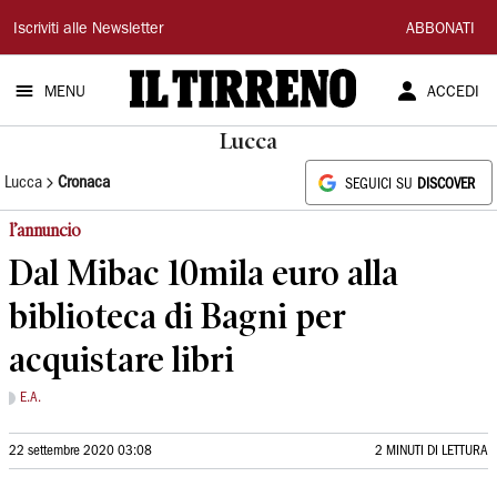
Il
Iscriviti alle Newsletter
ABBONATI
Tirreno
MENU
ACCEDI
Lucca
Lucca
Cronaca
SEGUICI SU
DISCOVER
l’annuncio
Dal Mibac 10mila euro alla
biblioteca di Bagni per
acquistare libri
E.A.
22 settembre 2020 03:08
2 MINUTI DI LETTURA