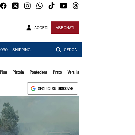
ACCEDI
ABBONATI
2030
SHIPPING
CERCA
Pisa
Pistoia
Pontedera
Prato
Versilia
SEGUICI SU
DISCOVER