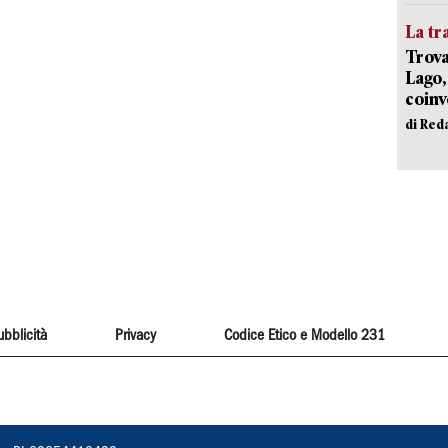
La tr
Trova
Lago,
coinv
di Red
ubblicità
Privacy
Codice Etico e Modello 231