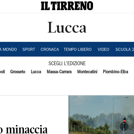
Lucca
IA MONDO
SPORT
CRONACA
TEMPO LIBERO
VIDEO
SCUOLA 
SCEGLI L'EDIZIONE
oli
Grosseto
Lucca
Massa-Carrara
Montecatini
Piombino-Elba
o minaccia