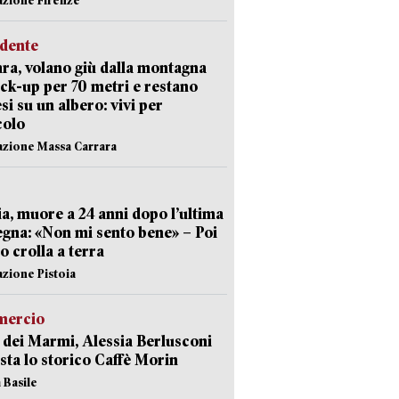
idente
ra, volano giù dalla montagna
ick-up per 70 metri e restano
si su un albero: vivi per
colo
azione Massa Carrara
ia, muore a 24 anni dopo l’ultima
gna: «Non mi sento bene» – Poi
 crolla a terra
azione Pistoia
ercio
 dei Marmi, Alessia Berlusconi
sta lo storico Caffè Morin
 Basile