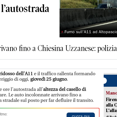
 l’autostrada
◗
Fumo sull'A11 ad Altopascio
ivano fino a Chiesina Uzzanese: polizia
ridosso dell’A11
e il traffico rallenta formando
riggio di oggi,
giovedì 25 giugno
.
 ore l’autostrada all’
altezza del casello di
Manov
re. Le auto incolonnate arrivano fino a
Firen
stradale sul posto per far defluire il transito.
alla 
L'all
itmo:
di Red