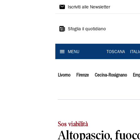
Il
Iscriviti alle Newsletter
Tirreno
Sfoglia il quotidiano
MENU
TOSCANA
ITAL
Livorno
Firenze
Cecina-Rosignano
Emp
Sos viabilità
Altopascio, fuoc