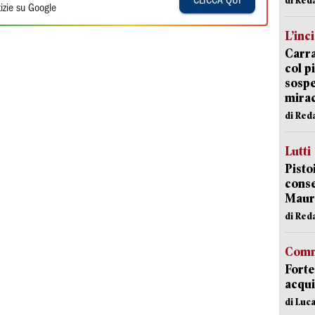
CLICCA QUI
izie su Google
L’inc
Carra
col p
sospe
mira
di Red
Lutti
Pisto
conse
Mauro
di Red
Comm
Forte
acqui
di Luca