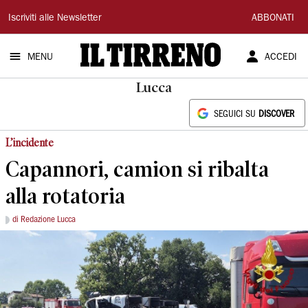
Il
Iscriviti alle Newsletter
ABBONATI
Tirreno
MENU
ACCEDI
Lucca
SEGUICI SU
DISCOVER
L’incidente
Capannori, camion si ribalta
alla rotatoria
di Redazione Lucca