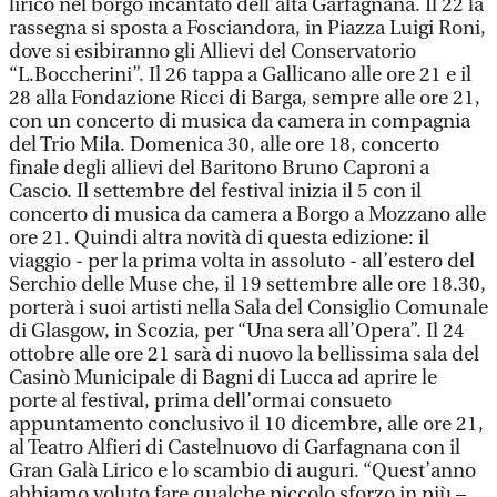
lirico nel borgo incantato dell’alta Garfagnana. Il 22 la
rassegna si sposta a Fosciandora, in Piazza Luigi Roni,
dove si esibiranno gli Allievi del Conservatorio
“L.Boccherini”. Il 26 tappa a Gallicano alle ore 21 e il
28 alla Fondazione Ricci di Barga, sempre alle ore 21,
con un concerto di musica da camera in compagnia
del Trio Mila. Domenica 30, alle ore 18, concerto
finale degli allievi del Baritono Bruno Caproni a
Cascio. Il settembre del festival inizia il 5 con il
concerto di musica da camera a Borgo a Mozzano alle
ore 21. Quindi altra novità di questa edizione: il
viaggio - per la prima volta in assoluto - all’estero del
Serchio delle Muse che, il 19 settembre alle ore 18.30,
porterà i suoi artisti nella Sala del Consiglio Comunale
di Glasgow, in Scozia, per “Una sera all’Opera”. Il 24
ottobre alle ore 21 sarà di nuovo la bellissima sala del
Casinò Municipale di Bagni di Lucca ad aprire le
porte al festival, prima dell’ormai consueto
appuntamento conclusivo il 10 dicembre, alle ore 21,
al Teatro Alfieri di Castelnuovo di Garfagnana con il
Gran Galà Lirico e lo scambio di auguri. “Quest’anno
abbiamo voluto fare qualche piccolo sforzo in più –