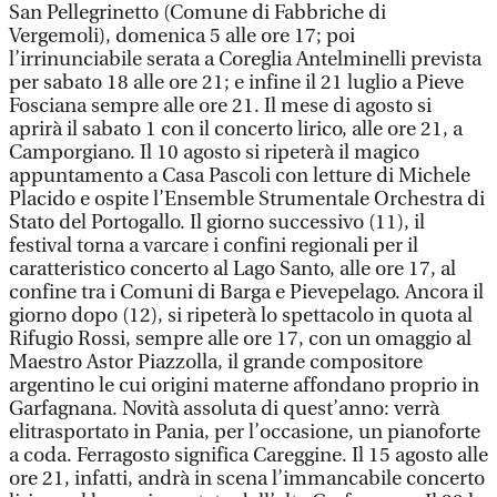
San Pellegrinetto (Comune di Fabbriche di
Vergemoli), domenica 5 alle ore 17; poi
l’irrinunciabile serata a Coreglia Antelminelli prevista
per sabato 18 alle ore 21; e infine il 21 luglio a Pieve
Fosciana sempre alle ore 21. Il mese di agosto si
aprirà il sabato 1 con il concerto lirico, alle ore 21, a
Camporgiano. Il 10 agosto si ripeterà il magico
appuntamento a Casa Pascoli con letture di Michele
Placido e ospite l’Ensemble Strumentale Orchestra di
Stato del Portogallo. Il giorno successivo (11), il
festival torna a varcare i confini regionali per il
caratteristico concerto al Lago Santo, alle ore 17, al
confine tra i Comuni di Barga e Pievepelago. Ancora il
giorno dopo (12), si ripeterà lo spettacolo in quota al
Rifugio Rossi, sempre alle ore 17, con un omaggio al
Maestro Astor Piazzolla, il grande compositore
argentino le cui origini materne affondano proprio in
Garfagnana. Novità assoluta di quest’anno: verrà
elitrasportato in Pania, per l’occasione, un pianoforte
a coda. Ferragosto significa Careggine. Il 15 agosto alle
ore 21, infatti, andrà in scena l’immancabile concerto