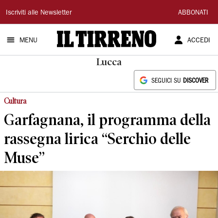
Il
Iscriviti alle Newsletter
ABBONATI
Tirreno
MENU
ACCEDI
Lucca
SEGUICI SU
DISCOVER
Cultura
Garfagnana, il programma della
rassegna lirica “Serchio delle
Muse”