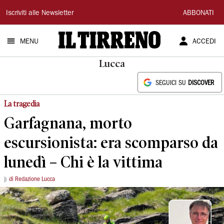
Il
Iscriviti alle Newsletter
ABBONATI
Tirreno
MENU
ACCEDI
Lucca
SEGUICI SU
DISCOVER
La tragedia
Garfagnana, morto
escursionista: era scomparso da
lunedì – Chi è la vittima
di Redazione Lucca