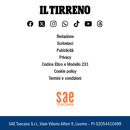
Redazione
Scriveteci
Pubblicità
Privacy
Codice Etico e Modello 231
Cookie policy
Termini e condizioni
SAE Toscana S.r.l., Viale Vittorio Alfieri 9, Livorno – PI 02054410499