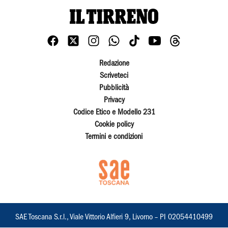
Redazione
Scriveteci
Pubblicità
Privacy
Codice Etico e Modello 231
Cookie policy
Termini e condizioni
SAE Toscana S.r.l., Viale Vittorio Alfieri 9, Livorno – PI 02054410499